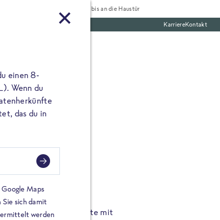
Tiefgekühlt bis an die Haustür
Karriere
Kontakt
te Boxen
du einen 8-
 L). Wenn du
utatenherkünfte
et, das du in
FROSTA À LA CARTE
n.
Hochgenus
tze.
Hause.
on Google Maps
 Sie sich damit
TA High Protein Gerichte mit
Unsere neuen FRoSTA à la
bermittelt werden