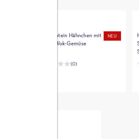
t
High Protein Hähnchen mit
NEU
NEU
Reis & Wok-Gemüse
(0)
ntracker