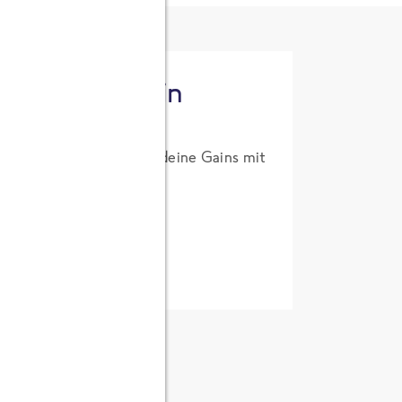
tzt High Protein
um Probierpreis. Hol dir deine Gains mit