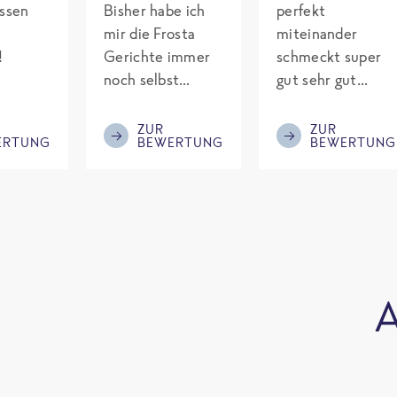
assen
Bisher habe ich
perfekt
mir die Frosta
miteinander
!
Gerichte immer
schmeckt super
noch selbst
gut sehr gut
gepimpt mit
gewürzt es passt
Eiweiß. Endlich
alles wird
ZUR
ZUR
ERTUNG
BEWERTUNG
BEWERTUNG
was fertiges und
aufjedenfall
nicht so brutal
nochmal bestellt
teuer wie die
Mitbewerber!
Bitte behalten!
A