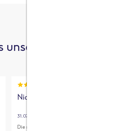
 unsere Kund:innen sa
Nick
Mia
31.07.2026
30.07.2026
Die neue High
Für mich mit