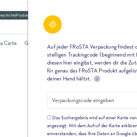
eschichte
Produktfriedhof
la Carte
Gerichte
Fisch
Gemüse
Kräuter
Belieb
Auf jeder FRoSTA Verpackung findest 
stelligen Trackingcode (beginnend mit
diesen hier eingibst, werden dir die Z
für genau das FRoSTA Produkt aufgelist
deiner Hand hältst.
i
FROSTA HIGH PROTEIN
Viel Protei
Verpackungscode eingeben
Keine Zusä
Das Suchergebnis wird auf einer Karte v
angezeigt. Mit dem Aufruf der Karte erklären
Entdecke unsere neuen FRoS
einverstanden, dass Ihre Daten an Google ü