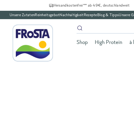
Versandkostenfrei** ab 49€, deutschlandweit
Unsere Zutaten
Reinheitsgebot
Nachhaltigkeit
Rezepte
Blog & Tipps
Unsere G
Shop
High Protein
à 