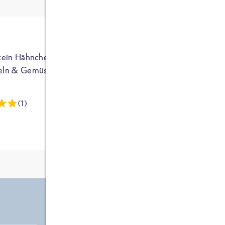
ja auf Sportler
ausgerichtet - die
brauchen etwas
mehr. Bei
normalem
tein Hähnchen mit
High Protein Hähnchen mi
NEU
Frühstück und
eln & Gemüse
Reis & Brokkoli
zwei Tüten aus
dieser Reihe
(1)
(13)
kommt man auf
circa 1700
Kalorien, das ist
etwas wenig.
Zutate