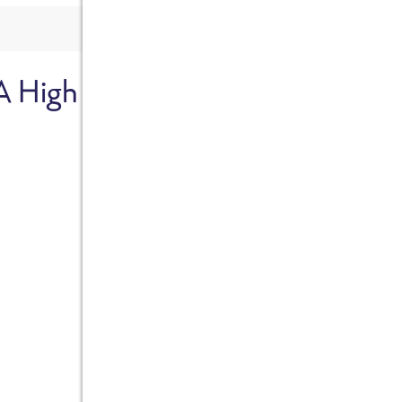
A High
Sicher dir je
Ab sofort gibts die Box z
10%.
Jetzt bestellen