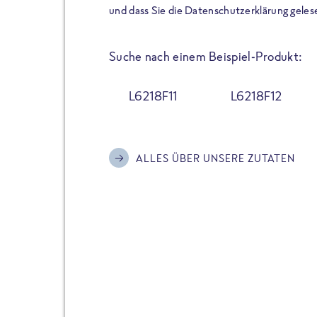
der Extraportion Eiweiß: Bis
und dass Sie die Datenschutzerklärung geles
Zubereitung. Hochwertige Zu
Gerichte schmeckt, ohne P
Suche nach einem Beispiel-Produkt:
Reinheitsgebot. Perfekt für 
und trotzdem nicht auf Genu
L6218F11
L6218F12
Alle Sorten hier im Online 
zu finden.
ALLES ÜBER UNSERE ZUTATEN
JETZT BESTELLEN