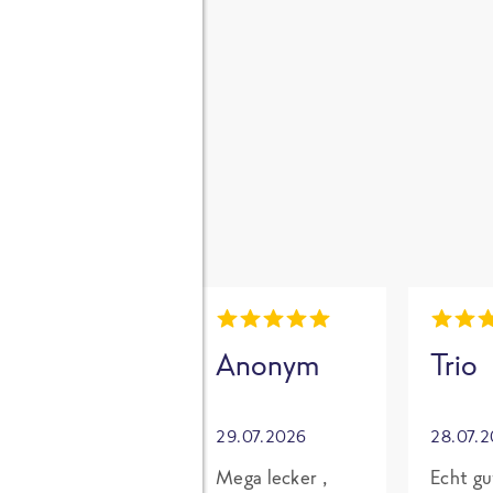
gen
i
Mia
Anonym
Trio
30.07.2026
29.07.2026
28.07.
Grundsätzlich
Mega lecker ,
Echt gu