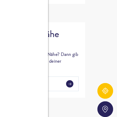
 in deiner Nähe
oSTA Produkt in deiner Nähe? Dann gib
hl ein und Supermärkte in deiner
gezeigt.
i
en
Zutatentracker
Storefinder