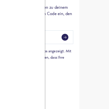
er die Herkunft der Zutaten zu deinem
 einfach den 8-stelligen Code ein, den
ndest.
i
eben
 einer Karte von Google Maps angezeigt. Mit
n Sie sich damit einverstanden, dass Ihre
 werden und dass Sie die
en haben.
E ZUTATEN