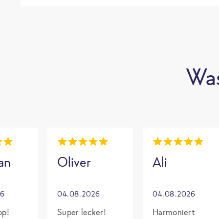
Was
an
Oliver
Ali
26
04.08.2026
04.08.2026
op!
Super lecker!
Harmoniert