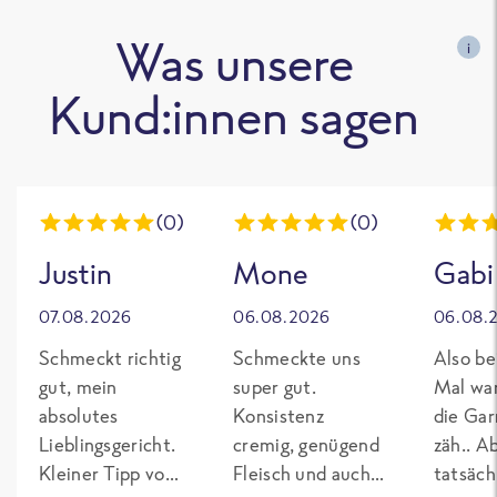
Was unsere
i
Kund:innen sagen
(0)
(0)
Justin
Mone
Gabi
07.08.2026
06.08.2026
06.08.
Schmeckt richtig
Schmeckte uns
Also be
gut, mein
super gut.
Mal wa
absolutes
Konsistenz
die Gar
Lieblingsgericht.
cremig, genügend
zäh.. A
Kleiner Tipp von
Fleisch und auch
tatsäch