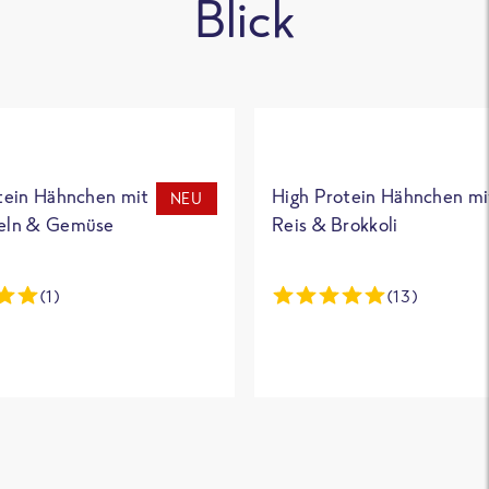
Blick
tein Hähnchen mit
High Protein Hähnchen mi
NEU
eln & Gemüse
Reis & Brokkoli
(1)
(13)