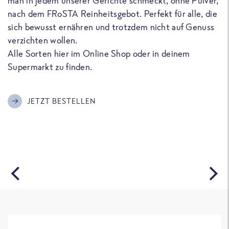
man in jedem unserer Gerichte schmeckt, ohne Pulver,
u
nach dem FRoSTA Reinheitsgebot. Perfekt für alle, die
F
sich bewusst ernähren und trotzdem nicht auf Genuss
a
verzichten wollen.
D
Alle Sorten hier im Online Shop oder in deinem
T
Supermarkt zu finden.
o
G
m
JETZT BESTELLEN
A