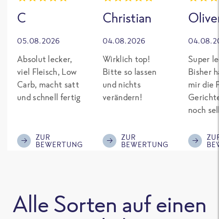
C
Christian
Olive
05.08.2026
04.08.2026
04.08.2
Absolut lecker,
Wirklich top!
Super le
viel Fleisch, Low
Bitte so lassen
Bisher h
Carb, macht satt
und nichts
mir die 
und schnell fertig
verändern!
Gericht
noch sel
gepimpt
Eiweiß. 
ZUR
ZUR
ZU
BEWERTUNG
BEWERTUNG
BE
was fert
nicht so
teuer wi
Mitbewe
Alle Sorten auf einen
Bitte be