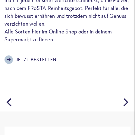
man in jedem unserer Gerichte schmeckt, ohne Pulver,
u
nach dem FRoSTA Reinheitsgebot. Perfekt für alle, die
F
sich bewusst ernähren und trotzdem nicht auf Genuss
a
verzichten wollen.
D
Alle Sorten hier im Online Shop oder in deinem
T
Supermarkt zu finden.
o
G
m
JETZT BESTELLEN
A