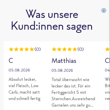
Was unsere
i
Kund:innen sagen
(0)
(0)
C
Matthias
C
05.08.2026
04
05.08.2026
Absolut lecker,
Wi
Total überrascht wie
viel Fleisch, Low
Bi
lecker das ist. Für ein
Carb, macht satt
un
Fertiggericht 5 mit
und schnell fertig
ve
Sternchen.Ausreichend
Garnelen uns sehr gut