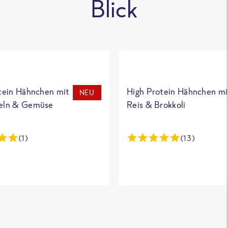
Blick
tein Hähnchen mit
High Protein Hähnchen mi
NEU
eln & Gemüse
Reis & Brokkoli
(1)
(13)