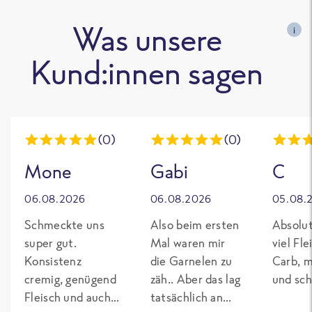
Was unsere
i
Kund:innen sagen
(0)
(0)
Mone
Gabi
C
06.08.2026
06.08.2026
05.08.
Schmeckte uns
Also beim ersten
Absolut
super gut.
Mal waren mir
viel Fl
Konsistenz
die Garnelen zu
Carb, m
cremig, genügend
zäh.. Aber das lag
und sch
Fleisch und auch
tatsächlich an