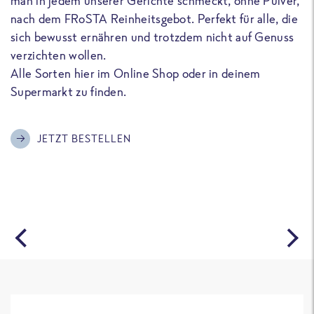
man in jedem unserer Gerichte schmeckt, ohne Pulver,
u
nach dem FRoSTA Reinheitsgebot. Perfekt für alle, die
F
sich bewusst ernähren und trotzdem nicht auf Genuss
a
verzichten wollen.
D
Alle Sorten hier im Online Shop oder in deinem
T
Supermarkt zu finden.
o
G
m
JETZT BESTELLEN
A