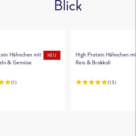
Blick
tein Hähnchen mit
High Protein Hähnchen mi
NEU
eln & Gemüse
Reis & Brokkoli
(1)
(13)