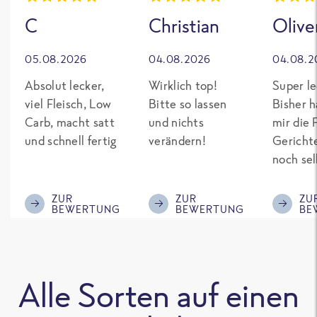
C
Christian
Olive
05.08.2026
04.08.2026
04.08.2
Absolut lecker,
Wirklich top!
Super le
viel Fleisch, Low
Bitte so lassen
Bisher h
Carb, macht satt
und nichts
mir die 
und schnell fertig
verändern!
Gericht
noch sel
gepimpt
Eiweiß. 
ZUR
ZUR
ZU
BEWERTUNG
BEWERTUNG
BE
was fert
nicht so
teuer wi
Mitbewe
Alle Sorten auf einen
Bitte be