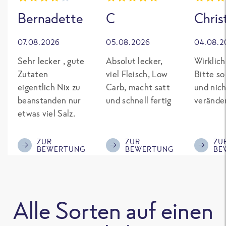
Bernadette
C
Chris
07.08.2026
05.08.2026
04.08.2
Sehr lecker , gute
Absolut lecker,
Wirklich
Zutaten
viel Fleisch, Low
Bitte so
eigentlich Nix zu
Carb, macht satt
und nich
beanstanden nur
und schnell fertig
verände
etwas viel Salz.
ZUR
ZUR
ZU
BEWERTUNG
BEWERTUNG
BE
Alle Sorten auf einen