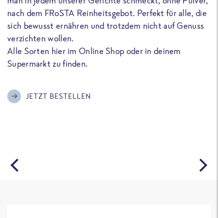
man in jedem unserer Gerichte schmeckt, ohne Pulver,
u
nach dem FRoSTA Reinheitsgebot. Perfekt für alle, die
F
sich bewusst ernähren und trotzdem nicht auf Genuss
a
verzichten wollen.
D
Alle Sorten hier im Online Shop oder in deinem
T
Supermarkt zu finden.
o
G
m
JETZT BESTELLEN
A