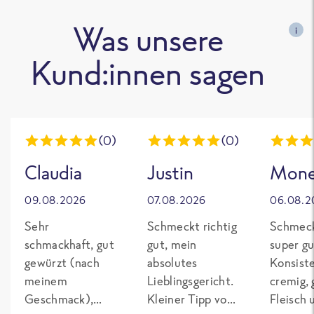
Was unsere
i
Kund:innen sagen
(0)
(0)
Claudia
Justin
Mon
09.08.2026
07.08.2026
06.08.2
Sehr
Schmeckt richtig
Schmeck
schmackhaft, gut
gut, mein
super gu
gewürzt (nach
absolutes
Konsist
meinem
Lieblingsgericht.
cremig,
Geschmack),
Kleiner Tipp von
Fleisch 