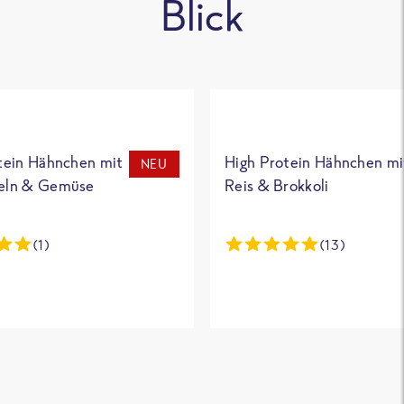
Blick
tein Hähnchen mit
High Protein Hähnchen mi
NEU
eln & Gemüse
Reis & Brokkoli
(1)
(13)