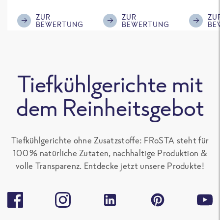
ausreichende
mir, gebt einen
Gemüse
Menge für den
kleinen Schuss an
wir auf j
ZUR
ZUR
ZU
BEWERTUNG
BEWERTUNG
BE
'großen Hunger',
Sojasoße mit
nochmal
sonst gut zu
rein, das
Kann di
teilen. Ich mag
schmeckt
schlech
alle Frosta
nochmal deutlich
Bewert
Tiefkühlgerichte mit
Gerichte, die kein
besser.
nicht ve
Paprika
Aber ist
dem Reinheitsgebot
enthalten, sehr
Geschma
gern.
Tiefkühlgerichte ohne Zusatzstoffe: FRoSTA steht für
100 % natürliche Zutaten, nachhaltige Produktion &
volle Transparenz. Entdecke jetzt unsere Produkte!