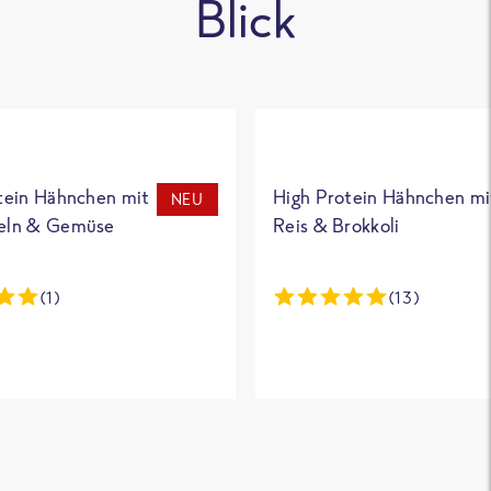
Blick
tein Hähnchen mit
High Protein Hähnchen mi
NEU
eln & Gemüse
Reis & Brokkoli
(1)
(13)