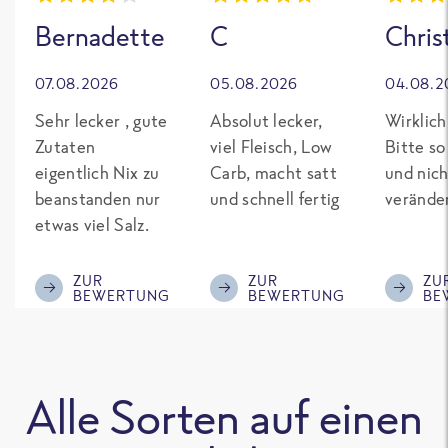
Bernadette
C
Chris
07.08.2026
05.08.2026
04.08.2
Sehr lecker , gute
Absolut lecker,
Wirklich
Zutaten
viel Fleisch, Low
Bitte so
eigentlich Nix zu
Carb, macht satt
und nich
beanstanden nur
und schnell fertig
verände
etwas viel Salz.
ZUR
ZUR
ZU
BEWERTUNG
BEWERTUNG
BE
Alle Sorten auf einen