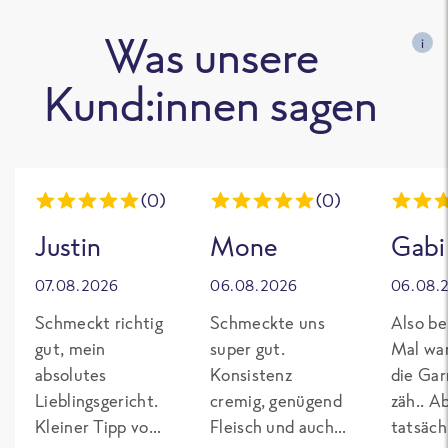
Was unsere
i
Kund:innen sagen
(0)
(0)
Justin
Mone
Gabi
07.08.2026
06.08.2026
06.08.
Schmeckt richtig
Schmeckte uns
Also be
gut, mein
super gut.
Mal wa
absolutes
Konsistenz
die Gar
Lieblingsgericht.
cremig, genügend
zäh.. A
Kleiner Tipp von
Fleisch und auch
tatsäch