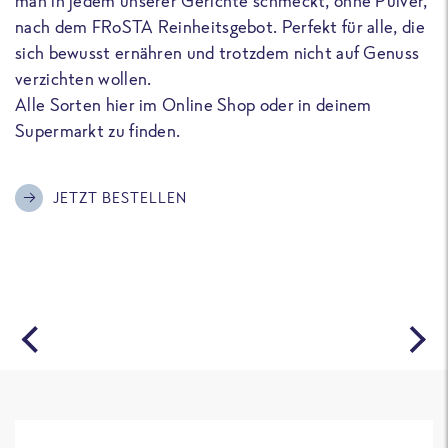
man in jedem unserer Gerichte schmeckt, ohne Pulver,
u
nach dem FRoSTA Reinheitsgebot. Perfekt für alle, die
F
sich bewusst ernähren und trotzdem nicht auf Genuss
a
verzichten wollen.
D
Alle Sorten hier im Online Shop oder in deinem
T
Supermarkt zu finden.
o
G
m
JETZT BESTELLEN
A