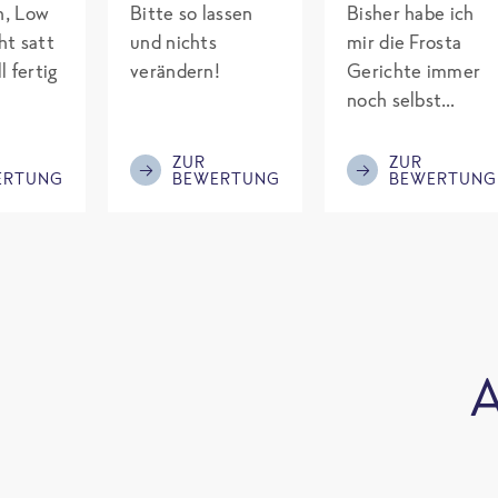
ch, Low
Bitte so lassen
Bisher habe ich
ht satt
und nichts
mir die Frosta
l fertig
verändern!
Gerichte immer
noch selbst
gepimpt mit
Eiweiß. Endlich
ZUR
ZUR
ERTUNG
BEWERTUNG
BEWERTUNG
was fertiges und
nicht so brutal
teuer wie die
Mitbewerber!
Bitte behalten!
A