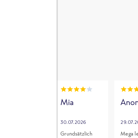
gen
i
Mia
Mia
Ano
30.07.2026
30.07.2026
29.07.
Für mich mit
Grundsätzlich
Mega le