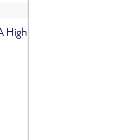
A High
Sicher dir je
Ab sofort gibts die Box z
10%.
Jetzt bestellen