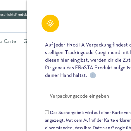
eschichte
Produktfriedhof
la Carte
Gerichte
Fisch
Gemüse
Kräuter
Belieb
Auf jeder FRoSTA Verpackung findest 
stelligen Trackingcode (beginnend mit
diesen hier eingibst, werden dir die Z
für genau das FRoSTA Produkt aufgelist
deiner Hand hältst.
i
FROSTA HIGH PROTEIN
Viel Protei
Verpackungscode eingeben
Keine Zusä
Das Suchergebnis wird auf einer Karte v
angezeigt. Mit dem Aufruf der Karte erklären
Entdecke unsere neuen FRoS
einverstanden, dass Ihre Daten an Google ü