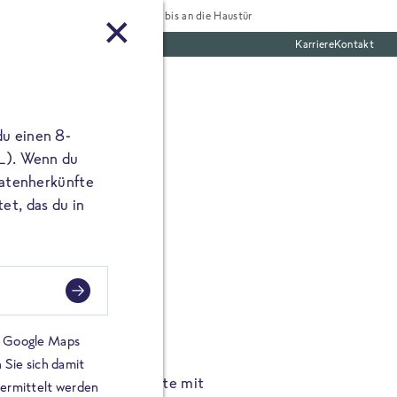
Tiefgekühlt bis an die Haustür
Karriere
Kontakt
te Boxen
du einen 8-
 L). Wenn du
utatenherkünfte
et, das du in
FROSTA À LA CARTE
n.
Hochgenus
tze.
Hause.
on Google Maps
 Sie sich damit
TA High Protein Gerichte mit
Unsere neuen FRoSTA à la
bermittelt werden