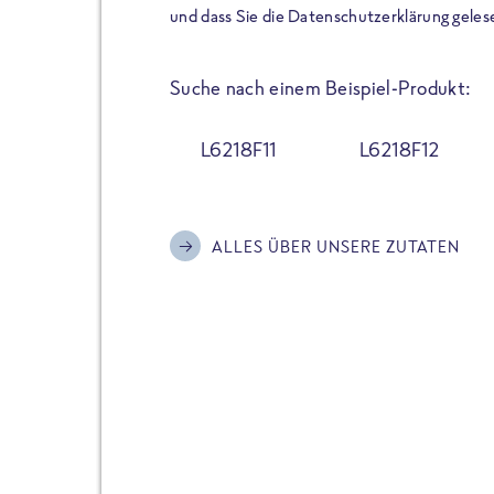
der Extraportion Eiweiß: Bis
und dass Sie die Datenschutzerklärung geles
Zubereitung. Hochwertige Zu
Gerichte schmeckt, ohne P
Suche nach einem Beispiel-Produkt:
Reinheitsgebot. Perfekt für 
und trotzdem nicht auf Genu
L6218F11
L6218F12
Alle Sorten hier im Online 
zu finden.
ALLES ÜBER UNSERE ZUTATEN
JETZT BESTELLEN