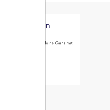
tzt High Protein
um Probierpreis. Hol dir deine Gains mit