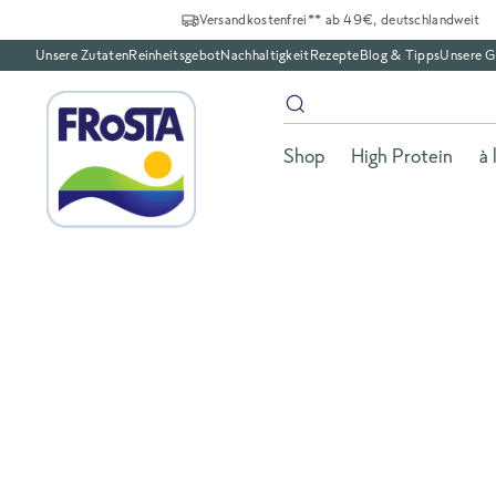
Versandkostenfrei** ab 49€, deutschlandweit
Unsere Zutaten
Reinheitsgebot
Nachhaltigkeit
Rezepte
Blog & Tipps
Unsere G
Shop
High Protein
à 