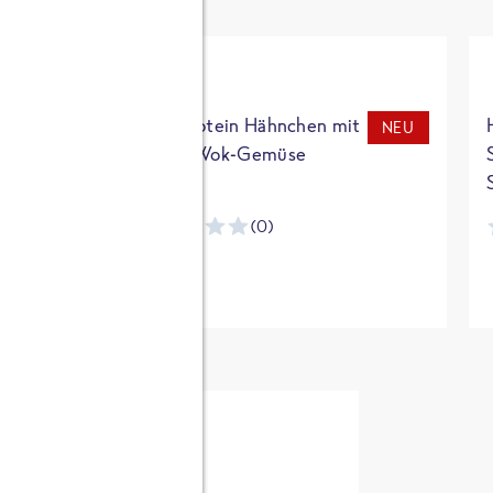
t
High Protein Hähnchen mit
NEU
NEU
Reis & Wok-Gemüse
(0)
ntracker