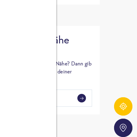
 in deiner Nähe
oSTA Produkt in deiner Nähe? Dann gib
hl ein und Supermärkte in deiner
gezeigt.
i
en
Zutatentracker
Storefinder