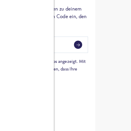
er die Herkunft der Zutaten zu deinem
 einfach den 8-stelligen Code ein, den
ndest.
i
eben
 einer Karte von Google Maps angezeigt. Mit
n Sie sich damit einverstanden, dass Ihre
 werden und dass Sie die
en haben.
E ZUTATEN