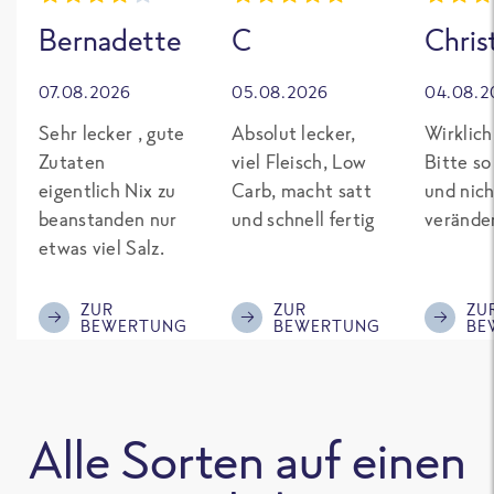
Bernadette
C
Chris
07.08.2026
05.08.2026
04.08.2
Sehr lecker , gute
Absolut lecker,
Wirklich
Zutaten
viel Fleisch, Low
Bitte so
eigentlich Nix zu
Carb, macht satt
und nich
beanstanden nur
und schnell fertig
verände
etwas viel Salz.
ZUR
ZUR
ZU
BEWERTUNG
BEWERTUNG
BE
Alle Sorten auf einen