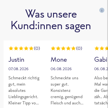
Was unsere
i
Kund:innen sagen
(0)
(0)
Justin
Mone
Gabi
07.08.2026
06.08.2026
06.08.
Schmeckt richtig
Schmeckte uns
Also be
gut, mein
super gut.
Mal wa
absolutes
Konsistenz
die Gar
Lieblingsgericht.
cremig, genügend
zäh.. A
Kleiner Tipp von
Fleisch und auch
tatsäch