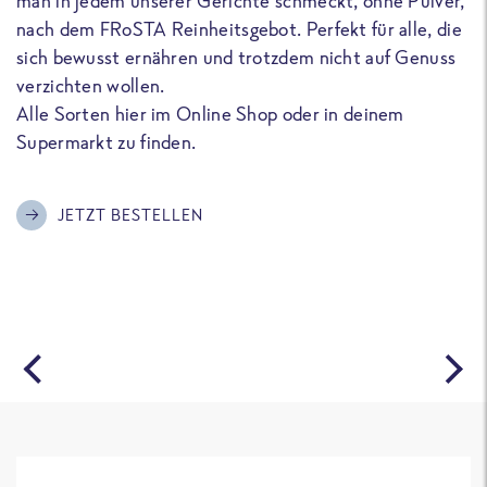
man in jedem unserer Gerichte schmeckt, ohne Pulver,
u
nach dem FRoSTA Reinheitsgebot. Perfekt für alle, die
F
sich bewusst ernähren und trotzdem nicht auf Genuss
a
verzichten wollen.
D
Alle Sorten hier im Online Shop oder in deinem
T
Supermarkt zu finden.
o
G
m
JETZT BESTELLEN
A