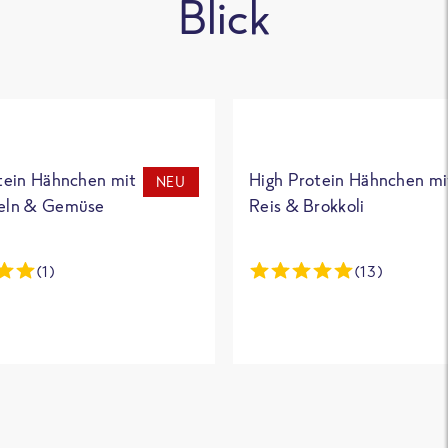
Blick
tein Hähnchen mit
High Protein Hähnchen mi
NEU
eln & Gemüse
Reis & Brokkoli
(1)
(13)