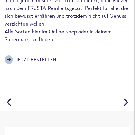
man in jedem unserer Gerichte schmeckt, ohne Pulver,
u
nach dem FRoSTA Reinheitsgebot. Perfekt für alle, die
F
sich bewusst ernähren und trotzdem nicht auf Genuss
a
verzichten wollen.
D
Alle Sorten hier im Online Shop oder in deinem
T
Supermarkt zu finden.
o
G
m
JETZT BESTELLEN
A