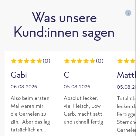
Was unsere
i
Kund:innen sagen
(0)
(0)
Gabi
C
Matth
06.08.2026
05.08.2026
05.08.2
Also beim ersten
Absolut lecker,
Total üb
Mal waren mir
viel Fleisch, Low
lecker da
die Garnelen zu
Carb, macht satt
Fertigge
zäh.. Aber das lag
und schnell fertig
Sternch
tatsächlich an
Garnelen