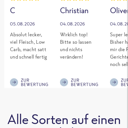
C
Christian
Olive
05.08.2026
04.08.2026
04.08.2
Absolut lecker,
Wirklich top!
Super le
viel Fleisch, Low
Bitte so lassen
Bisher h
Carb, macht satt
und nichts
mir die 
und schnell fertig
verändern!
Gericht
noch sel
gepimpt
Eiweiß. 
ZUR
ZUR
ZU
BEWERTUNG
BEWERTUNG
BE
was fert
nicht so
teuer wi
Mitbewe
Alle Sorten auf einen
Bitte be