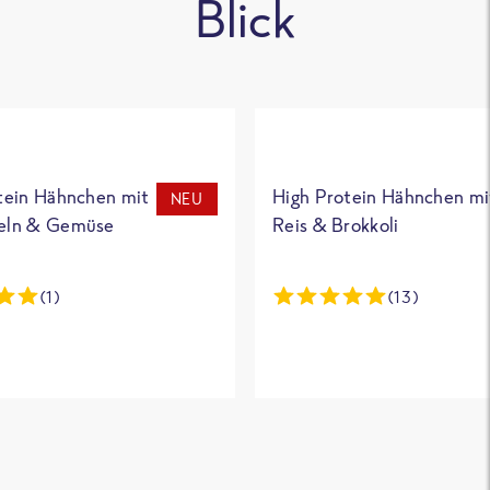
Blick
tein Hähnchen mit
High Protein Hähnchen mi
NEU
eln & Gemüse
Reis & Brokkoli
(1)
(13)