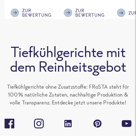
mir! Ich hätte
im Gesc
nach 8 Minuten
Kompli
ZUR
ZUR
ZU
BEWERTUNG
BEWERTUNG
die Pfanne vom
Herd nehmen
müssen (!!!) 😜
Das habe ich
Tiefkühlgerichte mit
beim nächsten
Mal dann so
dem Reinheitsgebot
gehandhabt und
siehe da: Es war
sowas von lecker
Tiefkühlgerichte ohne Zusatzstoffe: FRoSTA steht für
!!! 😋 Ich habe das
100 % natürliche Zutaten, nachhaltige Produktion &
Gericht gleich
volle Transparenz. Entdecke jetzt unsere Produkte!
wieder gekauft
und in meinen
Gefrierschrank
{...} 🥰