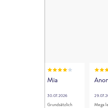
gen
i
Mia
Mia
Ano
30.07.2026
30.07.2026
29.07.
Für mich mit
Grundsätzlich
Mega le