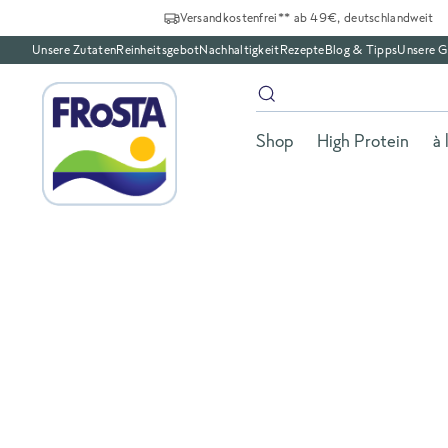
Versandkostenfrei** ab 49€, deutschlandweit
Unsere Zutaten
Reinheitsgebot
Nachhaltigkeit
Rezepte
Blog & Tipps
Unsere G
Shop
High Protein
à 