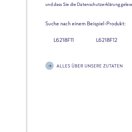
der Extraportion Eiweiß: Bis
und dass Sie die Datenschutzerklärung geles
Zubereitung. Hochwertige Zu
Gerichte schmeckt, ohne P
Suche nach einem Beispiel-Produkt:
Reinheitsgebot. Perfekt für 
und trotzdem nicht auf Genu
L6218F11
L6218F12
Alle Sorten hier im Online 
zu finden.
ALLES ÜBER UNSERE ZUTATEN
JETZT BESTELLEN