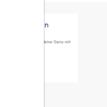
tzt High Protein
um Probierpreis. Hol dir deine Gains mit