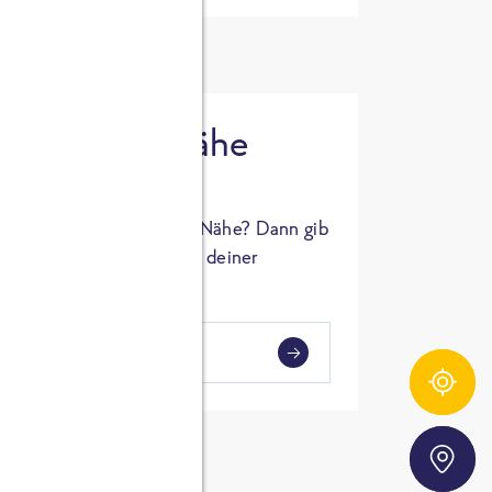
 in deiner Nähe
oSTA Produkt in deiner Nähe? Dann gib
hl ein und Supermärkte in deiner
gezeigt.
i
en
Zutatentracker
Storefinder