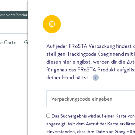
eschichte
Produktfriedhof
la Carte
Gerichte
Fisch
Gemüse
Kräuter
Belieb
Auf jeder FRoSTA Verpackung findest 
stelligen Trackingcode (beginnend mit
diesen hier eingibst, werden dir die Z
für genau das FRoSTA Produkt aufgelist
deiner Hand hältst.
i
FROSTA HIGH PROTEIN
Viel Protei
Verpackungscode eingeben
Keine Zusä
Das Suchergebnis wird auf einer Karte v
angezeigt. Mit dem Aufruf der Karte erklären
Entdecke unsere neuen FRoS
einverstanden, dass Ihre Daten an Google ü