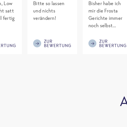
ch, Low
Bitte so lassen
Bisher habe ich
ht satt
und nichts
mir die Frosta
l fertig
verändern!
Gerichte immer
noch selbst
gepimpt mit
Eiweiß. Endlich
ZUR
ZUR
ERTUNG
BEWERTUNG
BEWERTUNG
was fertiges und
nicht so brutal
teuer wie die
Mitbewerber!
Bitte behalten!
A