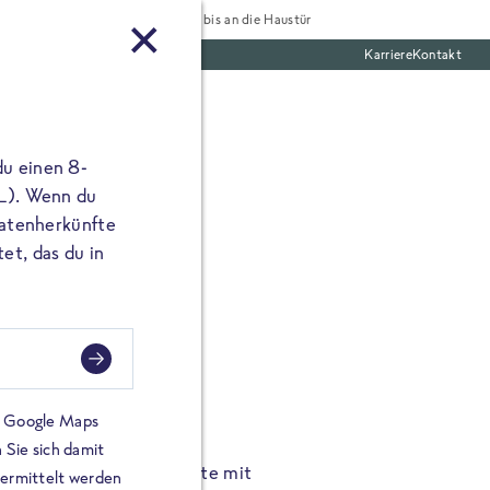
Tiefgekühlt bis an die Haustür
Karriere
Kontakt
te Boxen
du einen 8-
 L). Wenn du
utatenherkünfte
et, das du in
FROSTA À LA CARTE
n.
Hochgenus
tze.
Hause.
on Google Maps
 Sie sich damit
TA High Protein Gerichte mit
Unsere neuen FRoSTA à la
bermittelt werden