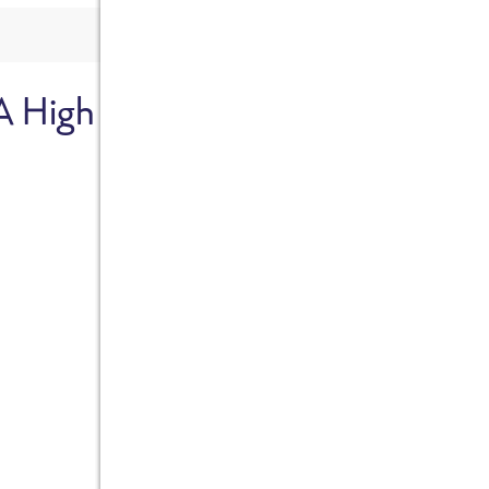
A High
Sicher dir je
Ab sofort gibts die Box z
10%.
Jetzt bestellen