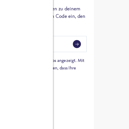
er die Herkunft der Zutaten zu deinem
 einfach den 8-stelligen Code ein, den
ndest.
i
eben
 einer Karte von Google Maps angezeigt. Mit
n Sie sich damit einverstanden, dass Ihre
 werden und dass Sie die
en haben.
E ZUTATEN