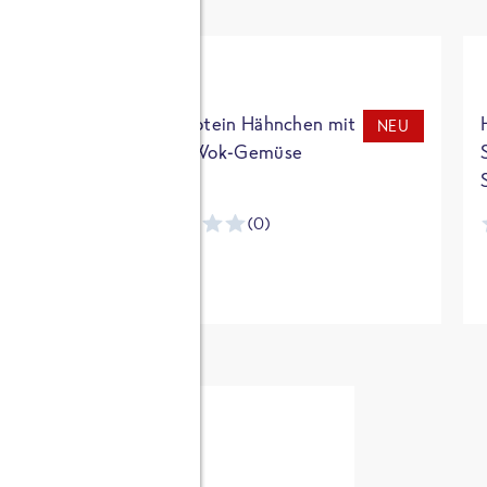
t
High Protein Hähnchen mit
NEU
NEU
Reis & Wok-Gemüse
(0)
ntracker