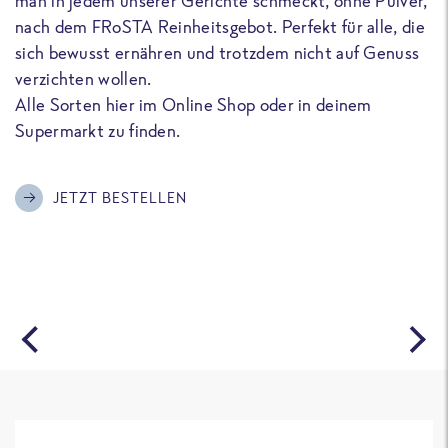
man in jedem unserer Gerichte schmeckt, ohne Pulver,
u
nach dem FRoSTA Reinheitsgebot. Perfekt für alle, die
F
sich bewusst ernähren und trotzdem nicht auf Genuss
a
verzichten wollen.
D
Alle Sorten hier im Online Shop oder in deinem
T
Supermarkt zu finden.
o
G
m
JETZT BESTELLEN
A