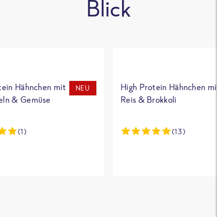
Blick
tein Hähnchen mit
High Protein Hähnchen mi
NEU
eln & Gemüse
Reis & Brokkoli
(1)
(13)