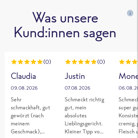
Was unsere
i
Kund:innen sagen
(0)
(0)
Claudia
Justin
Mon
09.08.2026
07.08.2026
06.08.2
Sehr
Schmeckt richtig
Schmeck
schmackhaft, gut
gut, mein
super gu
gewürzt (nach
absolutes
Konsist
meinem
Lieblingsgericht.
cremig,
Geschmack),
Kleiner Tipp von
Fleisch 