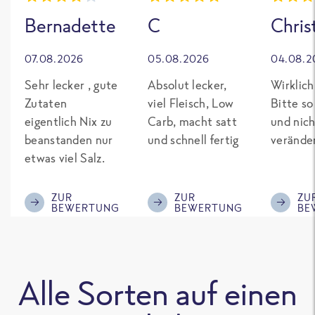
Bernadette
C
Chris
07.08.2026
05.08.2026
04.08.2
Sehr lecker , gute
Absolut lecker,
Wirklich
Zutaten
viel Fleisch, Low
Bitte so
eigentlich Nix zu
Carb, macht satt
und nich
beanstanden nur
und schnell fertig
verände
etwas viel Salz.
ZUR
ZUR
ZU
BEWERTUNG
BEWERTUNG
BE
Alle Sorten auf einen