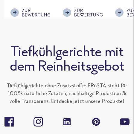
ausreichende
mir, gebt einen
Gemüse
Menge für den
kleinen Schuss an
wir auf j
ZUR
ZUR
ZU
BEWERTUNG
BEWERTUNG
BE
'großen Hunger',
Sojasoße mit
nochmal
sonst gut zu
rein, das
Kann di
teilen. Ich mag
schmeckt
schlech
alle Frosta
nochmal deutlich
Bewert
Tiefkühlgerichte mit
Gerichte, die kein
besser.
nicht ve
Paprika
Aber ist
dem Reinheitsgebot
enthalten, sehr
Geschma
gern.
Tiefkühlgerichte ohne Zusatzstoffe: FRoSTA steht für
100 % natürliche Zutaten, nachhaltige Produktion &
volle Transparenz. Entdecke jetzt unsere Produkte!