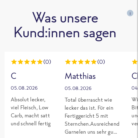
Was unsere
i
Kund:innen sagen
(0)
(0)
C
Matthias
C
05.08.2026
04
05.08.2026
Absolut lecker,
Wi
Total überrascht wie
viel Fleisch, Low
Bi
lecker das ist. Für ein
Carb, macht satt
un
Fertiggericht 5 mit
und schnell fertig
ve
Sternchen.Ausreichend
Garnelen uns sehr gut