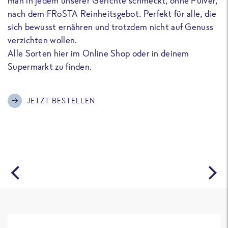
man in jedem unserer Gerichte schmeckt, ohne Pulver,
u
nach dem FRoSTA Reinheitsgebot. Perfekt für alle, die
F
sich bewusst ernähren und trotzdem nicht auf Genuss
a
verzichten wollen.
D
Alle Sorten hier im Online Shop oder in deinem
T
Supermarkt zu finden.
o
G
m
JETZT BESTELLEN
A