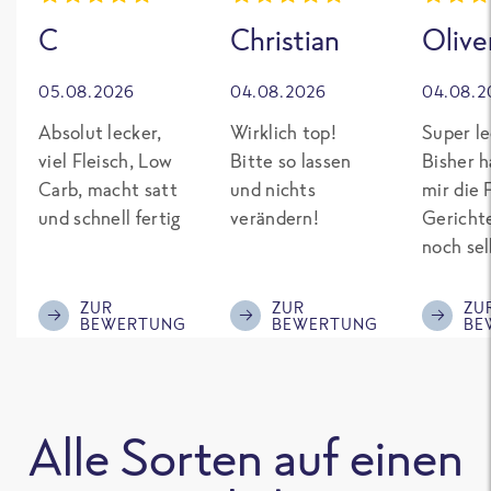
C
Christian
Olive
05.08.2026
04.08.2026
04.08.2
Absolut lecker,
Wirklich top!
Super le
viel Fleisch, Low
Bitte so lassen
Bisher h
Carb, macht satt
und nichts
mir die 
und schnell fertig
verändern!
Gericht
noch sel
gepimpt
Eiweiß. 
ZUR
ZUR
ZU
BEWERTUNG
BEWERTUNG
BE
was fert
nicht so
teuer wi
Mitbewe
Alle Sorten auf einen
Bitte be