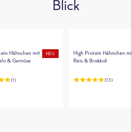
Blick
tein Hähnchen mit
High Protein Hähnchen mi
NEU
eln & Gemüse
Reis & Brokkoli
(1)
(13)