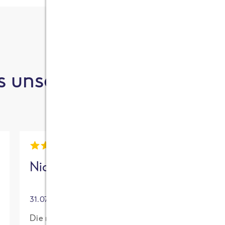
 unsere Kund:innen sa
Nick
Mia
31.07.2026
30.07.2026
Die neue High
Für mich mit