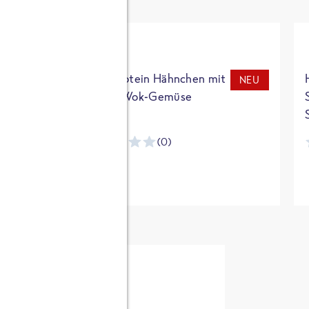
t
High Protein Hähnchen mit
NEU
NEU
Reis & Wok-Gemüse
(0)
ntracker