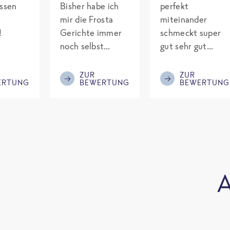
assen
Bisher habe ich
perfekt
mir die Frosta
miteinander
!
Gerichte immer
schmeckt super
noch selbst
gut sehr gut
gepimpt mit
gewürzt es passt
Eiweiß. Endlich
alles wird
ZUR
ZUR
ERTUNG
BEWERTUNG
BEWERTUNG
was fertiges und
aufjedenfall
nicht so brutal
nochmal bestellt
teuer wie die
Mitbewerber!
Bitte behalten!
A