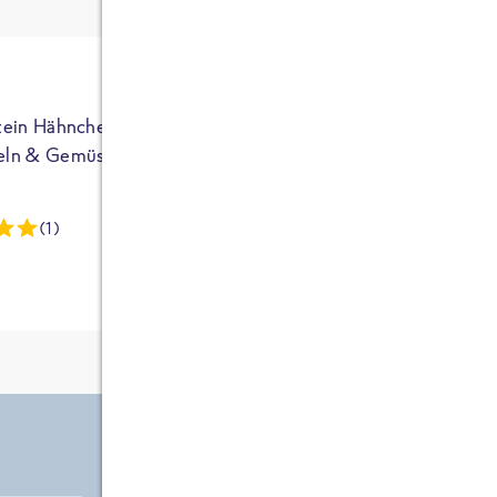
ja auf Sportler
ausgerichtet - die
brauchen etwas
mehr. Bei
normalem
tein Hähnchen mit
High Protein Hähnchen mi
NEU
Frühstück und
eln & Gemüse
Reis & Brokkoli
zwei Tüten aus
dieser Reihe
(1)
(13)
kommt man auf
circa 1700
Kalorien, das ist
etwas wenig.
Zutate