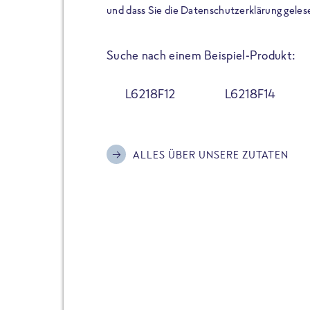
der Extraportion Eiweiß: Bis
und dass Sie die Datenschutzerklärung geles
Zubereitung. Hochwertige Zu
Gerichte schmeckt, ohne P
Suche nach einem Beispiel-Produkt:
Reinheitsgebot. Perfekt für 
und trotzdem nicht auf Genu
L6218F12
L6218F14
Alle Sorten hier im Online 
zu finden.
ALLES ÜBER UNSERE ZUTATEN
JETZT BESTELLEN