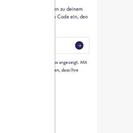
er die Herkunft der Zutaten zu deinem
 einfach den 8-stelligen Code ein, den
ndest.
i
eben
 einer Karte von Google Maps angezeigt. Mit
n Sie sich damit einverstanden, dass Ihre
 werden und dass Sie die
en haben.
E ZUTATEN