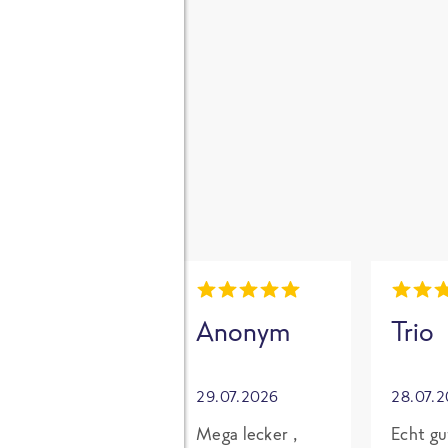
gen
i
Mia
Anonym
Trio
30.07.2026
29.07.2026
28.07.
Grundsätzlich
Mega lecker ,
Echt gu