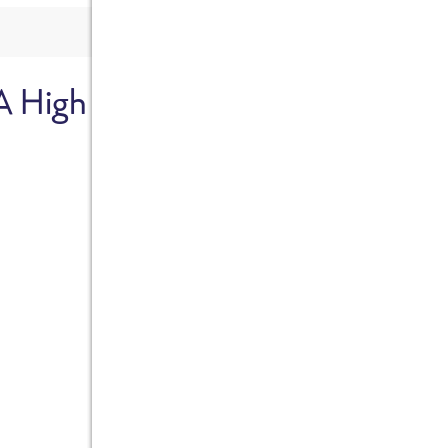
A High
Sicher dir je
Ab sofort gibts die Box z
10%.
Jetzt bestellen