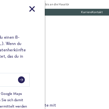
Tiefgekühlt bis an die Haustür
Karriere
Kontakt
te Boxen
du einen 8-
 L). Wenn du
utatenherkünfte
et, das du in
FROSTA À LA CARTE
n.
Hochgenus
tze.
Hause.
on Google Maps
 Sie sich damit
TA High Protein Gerichte mit
Unsere neuen FRoSTA à la
bermittelt werden