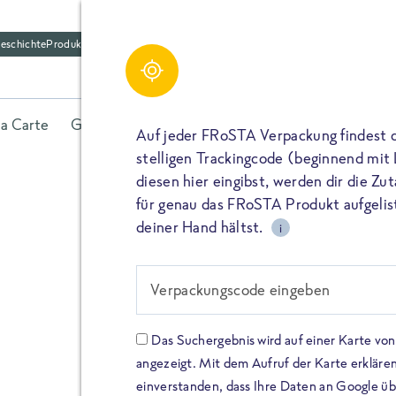
eschichte
Produktfriedhof
la Carte
Gerichte
Fisch
Gemüse
Kräuter
Belieb
Auf jeder FRoSTA Verpackung findest 
stelligen Trackingcode (beginnend mit
diesen hier eingibst, werden dir die Z
für genau das FRoSTA Produkt aufgelist
deiner Hand hältst.
i
FROSTA HIGH PROTEIN
Viel Protei
Verpackungscode eingeben
Keine Zusä
Das Suchergebnis wird auf einer Karte v
angezeigt. Mit dem Aufruf der Karte erklären
Entdecke unsere neuen FRoS
einverstanden, dass Ihre Daten an Google ü