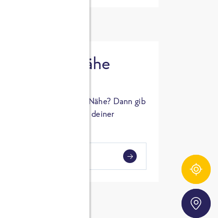
 in deiner Nähe
oSTA Produkt in deiner Nähe? Dann gib
hl ein und Supermärkte in deiner
gezeigt.
i
en
Zutatentracker
Storefinder