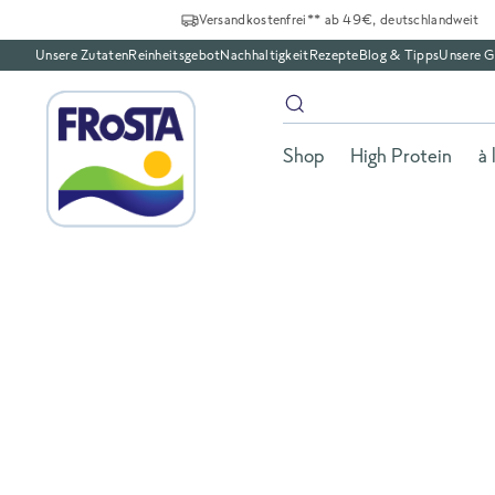
Versandkostenfrei** ab 49€, deutschlandweit
Unsere Zutaten
Reinheitsgebot
Nachhaltigkeit
Rezepte
Blog & Tipps
Unsere G
Shop
High Protein
à 