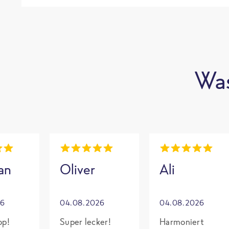
Was
an
Oliver
Ali
26
04.08.2026
04.08.2026
op!
Super lecker!
Harmoniert