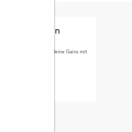
tzt High Protein
um Probierpreis. Hol dir deine Gains mit