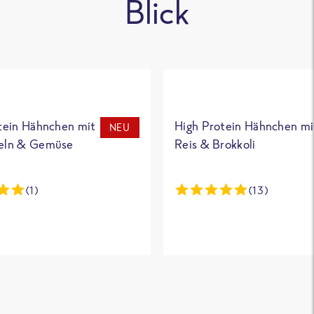
Blick
tein Hähnchen mit
High Protein Hähnchen mi
NEU
eln & Gemüse
Reis & Brokkoli
(1)
(13)