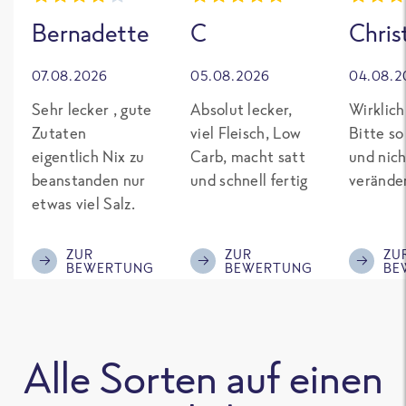
Bernadette
C
Chris
07.08.2026
05.08.2026
04.08.2
Sehr lecker , gute
Absolut lecker,
Wirklich
Zutaten
viel Fleisch, Low
Bitte so
eigentlich Nix zu
Carb, macht satt
und nich
beanstanden nur
und schnell fertig
verände
etwas viel Salz.
ZUR
ZUR
ZU
BEWERTUNG
BEWERTUNG
BE
Alle Sorten auf einen