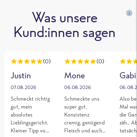
Was unsere
i
Kund:innen sagen
(0)
(0)
Justin
Mone
Gabi
07.08.2026
06.08.2026
06.08.
Schmeckt richtig
Schmeckte uns
Also be
gut, mein
super gut.
Mal wa
absolutes
Konsistenz
die Gar
Lieblingsgericht.
cremig, genügend
zäh.. A
Kleiner Tipp von
Fleisch und auch
tatsäch