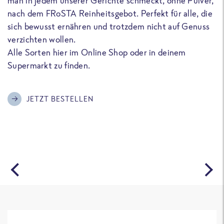
man in jedem unserer Gerichte schmeckt, ohne Pulver,
u
nach dem FRoSTA Reinheitsgebot. Perfekt für alle, die
F
sich bewusst ernähren und trotzdem nicht auf Genuss
a
verzichten wollen.
D
Alle Sorten hier im Online Shop oder in deinem
T
Supermarkt zu finden.
o
G
m
JETZT BESTELLEN
A