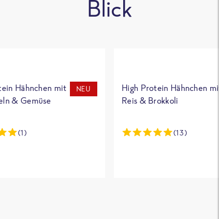
Blick
tein Hähnchen mit
High Protein Hähnchen mi
NEU
eln & Gemüse
Reis & Brokkoli
(1)
(13)