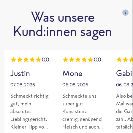
Was unsere
i
Kund:innen sagen
(0)
(0)
Justin
Mone
Gabi
07.08.2026
06.08.2026
06.08.
Schmeckt richtig
Schmeckte uns
Also be
gut, mein
super gut.
Mal wa
absolutes
Konsistenz
die Gar
Lieblingsgericht.
cremig, genügend
zäh.. A
Kleiner Tipp von
Fleisch und auch
tatsäch