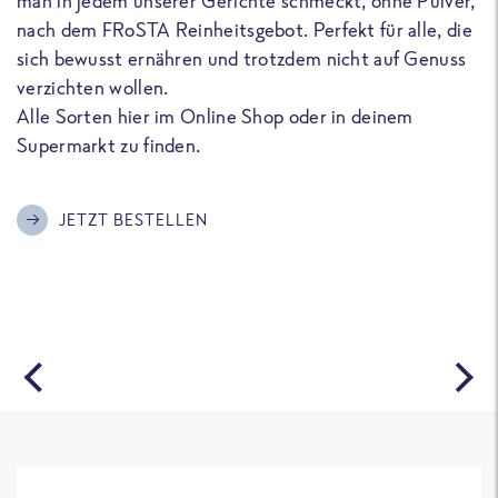
man in jedem unserer Gerichte schmeckt, ohne Pulver,
u
nach dem FRoSTA Reinheitsgebot. Perfekt für alle, die
F
sich bewusst ernähren und trotzdem nicht auf Genuss
a
verzichten wollen.
D
Alle Sorten hier im Online Shop oder in deinem
T
Supermarkt zu finden.
o
G
m
JETZT BESTELLEN
A