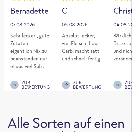
Bernadette
C
Chris
07.08.2026
05.08.2026
04.08.2
Sehr lecker , gute
Absolut lecker,
Wirklich
Zutaten
viel Fleisch, Low
Bitte so
eigentlich Nix zu
Carb, macht satt
und nich
beanstanden nur
und schnell fertig
verände
etwas viel Salz.
ZUR
ZUR
ZU
BEWERTUNG
BEWERTUNG
BE
Alle Sorten auf einen