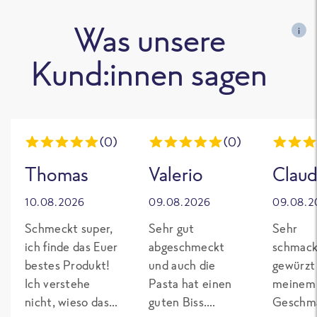
Was unsere
i
Kund:innen sagen
(0)
(0)
Thomas
Valerio
Claud
10.08.2026
09.08.2026
09.08.2
Schmeckt super,
Sehr gut
Sehr
ich finde das Euer
abgeschmeckt
schmack
bestes Produkt!
und auch die
gewürzt
Ich verstehe
Pasta hat einen
meinem
nicht, wieso das
guten Biss.
Geschma