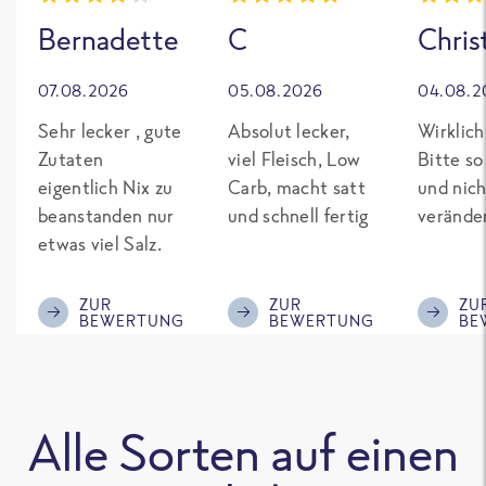
Bernadette
C
Chris
07.08.2026
05.08.2026
04.08.2
Sehr lecker , gute
Absolut lecker,
Wirklich
Zutaten
viel Fleisch, Low
Bitte so
eigentlich Nix zu
Carb, macht satt
und nich
beanstanden nur
und schnell fertig
verände
etwas viel Salz.
ZUR
ZUR
ZU
BEWERTUNG
BEWERTUNG
BE
Alle Sorten auf einen