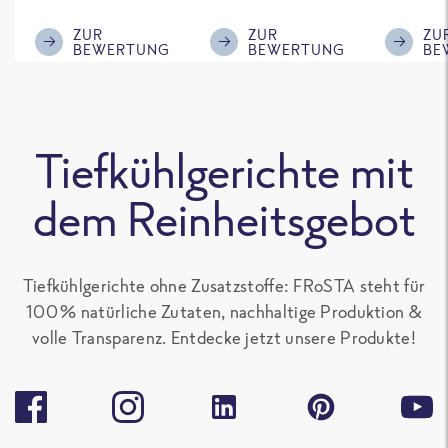
im ReWe nicht
Klasse.
ausreic
mehr erhältlich
Menge f
ZUR
ZUR
ZU
BEWERTUNG
BEWERTUNG
BE
ist!
'großen 
sonst gu
teilen. 
alle Fro
Tiefkühlgerichte mit
Gerichte
Paprika
dem Reinheitsgebot
enthalte
gern.
Tiefkühlgerichte ohne Zusatzstoffe: FRoSTA steht für
100 % natürliche Zutaten, nachhaltige Produktion &
volle Transparenz. Entdecke jetzt unsere Produkte!