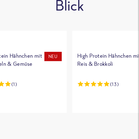
Blick
tein Hähnchen mit
High Protein Hähnchen mi
NEU
eln & Gemüse
Reis & Brokkoli
(1)
(13)