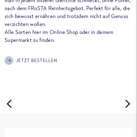
man in jedem unserer Gerichte schmeckt, ohne Pulver,
u
nach dem FRoSTA Reinheitsgebot. Perfekt für alle, die
F
sich bewusst ernähren und trotzdem nicht auf Genuss
a
verzichten wollen.
D
Alle Sorten hier im Online Shop oder in deinem
T
Supermarkt zu finden.
o
G
m
JETZT BESTELLEN
A