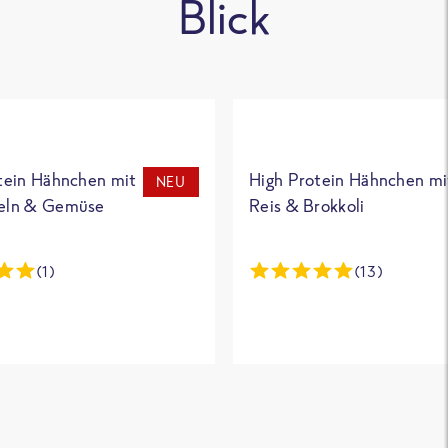
Blick
tein Hähnchen mit
High Protein Hähnchen mi
NEU
eln & Gemüse
Reis & Brokkoli
(1)
(13)