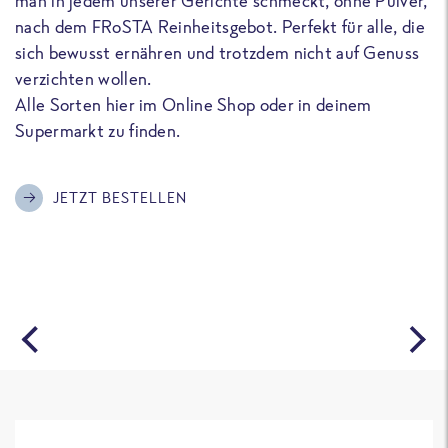
man in jedem unserer Gerichte schmeckt, ohne Pulver,
u
nach dem FRoSTA Reinheitsgebot. Perfekt für alle, die
F
sich bewusst ernähren und trotzdem nicht auf Genuss
a
verzichten wollen.
D
Alle Sorten hier im Online Shop oder in deinem
T
Supermarkt zu finden.
o
G
m
JETZT BESTELLEN
A