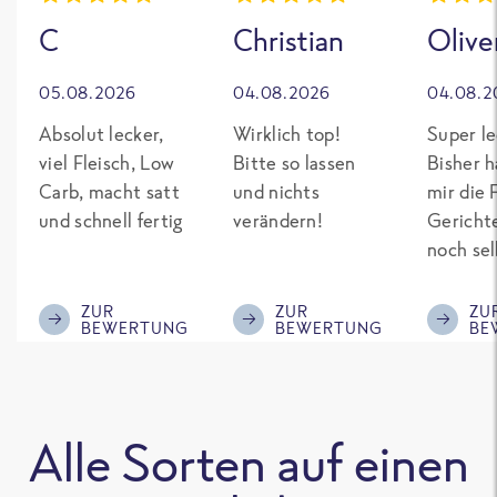
C
Christian
Olive
05.08.2026
04.08.2026
04.08.2
Absolut lecker,
Wirklich top!
Super le
viel Fleisch, Low
Bitte so lassen
Bisher h
Carb, macht satt
und nichts
mir die 
und schnell fertig
verändern!
Gericht
noch sel
gepimpt
Eiweiß. 
ZUR
ZUR
ZU
BEWERTUNG
BEWERTUNG
BE
was fert
nicht so
teuer wi
Mitbewe
Alle Sorten auf einen
Bitte be