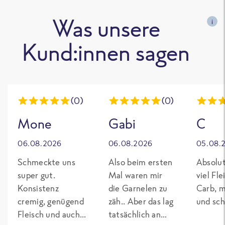
Was unsere
i
Kund:innen sagen
(0)
(0)
Mone
Gabi
C
06.08.2026
06.08.2026
05.08.
Schmeckte uns
Also beim ersten
Absolut
super gut.
Mal waren mir
viel Fl
Konsistenz
die Garnelen zu
Carb, m
cremig, genügend
zäh.. Aber das lag
und sch
Fleisch und auch
tatsächlich an