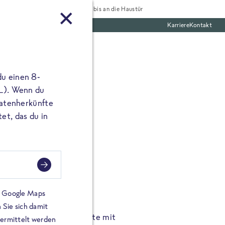
Tiefgekühlt bis an die Haustür
Karriere
Kontakt
te Boxen
du einen 8-
 L). Wenn du
utatenherkünfte
et, das du in
FROSTA À LA CARTE
n.
Hochgenus
tze.
Hause.
on Google Maps
 Sie sich damit
TA High Protein Gerichte mit
Unsere neuen FRoSTA à la
bermittelt werden