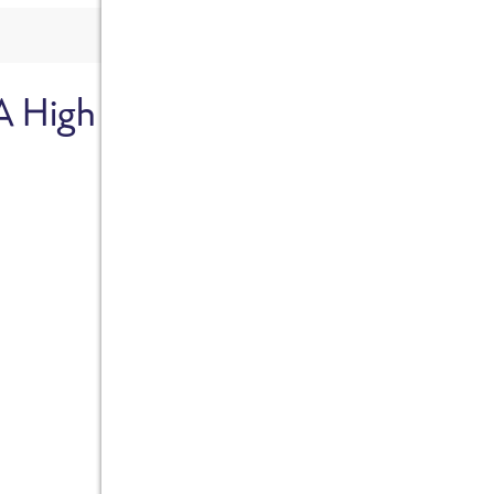
A High
Sicher dir je
Ab sofort gibts die Box z
10%.
Jetzt bestellen