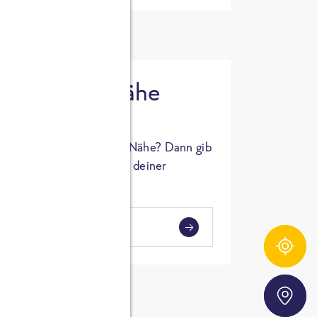
 in deiner Nähe
oSTA Produkt in deiner Nähe? Dann gib
hl ein und Supermärkte in deiner
gezeigt.
i
en
Zutatentracker
Storefinder