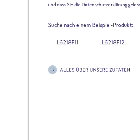
der Extraportion Eiweiß: Bis
und dass Sie die Datenschutzerklärung geles
Zubereitung. Hochwertige Zu
Gerichte schmeckt, ohne P
Suche nach einem Beispiel-Produkt:
Reinheitsgebot. Perfekt für 
und trotzdem nicht auf Genu
L6218F11
L6218F12
Alle Sorten hier im Online 
zu finden.
ALLES ÜBER UNSERE ZUTATEN
JETZT BESTELLEN