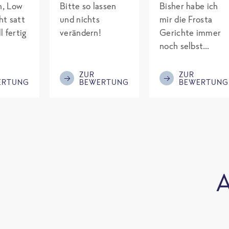
ch, Low
Bitte so lassen
Bisher habe ich
ht satt
und nichts
mir die Frosta
l fertig
verändern!
Gerichte immer
noch selbst
gepimpt mit
Eiweiß. Endlich
ZUR
ZUR
ERTUNG
BEWERTUNG
BEWERTUNG
was fertiges und
nicht so brutal
teuer wie die
Mitbewerber!
Bitte behalten!
A