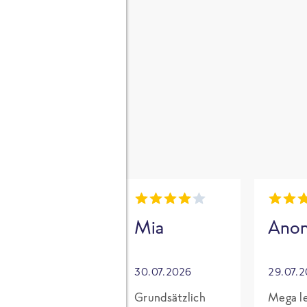
gen
i
Mia
Mia
Ano
30.07.2026
30.07.2026
29.07.
Für mich mit
Grundsätzlich
Mega le