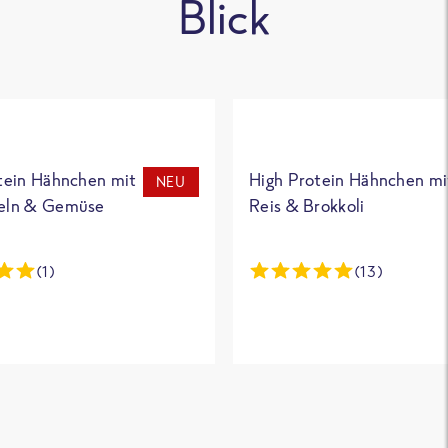
Blick
tein Hähnchen mit
High Protein Hähnchen mi
NEU
eln & Gemüse
Reis & Brokkoli
(1)
(13)