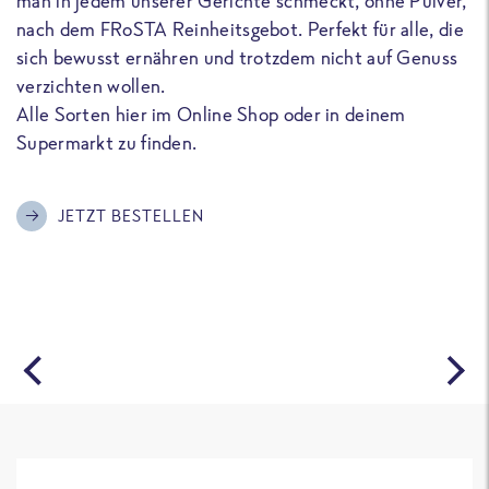
man in jedem unserer Gerichte schmeckt, ohne Pulver,
u
nach dem FRoSTA Reinheitsgebot. Perfekt für alle, die
F
sich bewusst ernähren und trotzdem nicht auf Genuss
a
verzichten wollen.
D
Alle Sorten hier im Online Shop oder in deinem
T
Supermarkt zu finden.
o
G
m
JETZT BESTELLEN
A