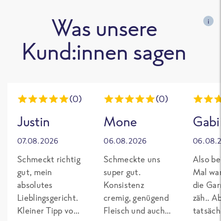
Was unsere
i
Kund:innen sagen
(0)
(0)
Justin
Mone
Gabi
07.08.2026
06.08.2026
06.08.
Schmeckt richtig
Schmeckte uns
Also be
gut, mein
super gut.
Mal wa
absolutes
Konsistenz
die Gar
Lieblingsgericht.
cremig, genügend
zäh.. A
Kleiner Tipp von
Fleisch und auch
tatsäch