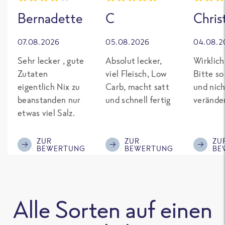
Bernadette
C
Chris
07.08.2026
05.08.2026
04.08.2
Sehr lecker , gute
Absolut lecker,
Wirklich
Zutaten
viel Fleisch, Low
Bitte so
eigentlich Nix zu
Carb, macht satt
und nich
beanstanden nur
und schnell fertig
verände
etwas viel Salz.
ZUR
ZUR
ZU
BEWERTUNG
BEWERTUNG
BE
Alle Sorten auf einen