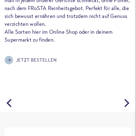
man in jedem unserer Gerichte schmeckt, ohne Pulver,
u
nach dem FRoSTA Reinheitsgebot. Perfekt für alle, die
F
sich bewusst ernähren und trotzdem nicht auf Genuss
a
verzichten wollen.
D
Alle Sorten hier im Online Shop oder in deinem
T
Supermarkt zu finden.
o
G
m
JETZT BESTELLEN
A