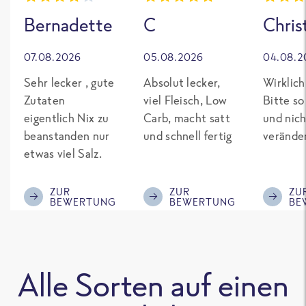
Bernadette
C
Chris
07.08.2026
05.08.2026
04.08.2
Sehr lecker , gute
Absolut lecker,
Wirklich
Zutaten
viel Fleisch, Low
Bitte so
eigentlich Nix zu
Carb, macht satt
und nich
beanstanden nur
und schnell fertig
verände
etwas viel Salz.
ZUR
ZUR
ZU
BEWERTUNG
BEWERTUNG
BE
Alle Sorten auf einen