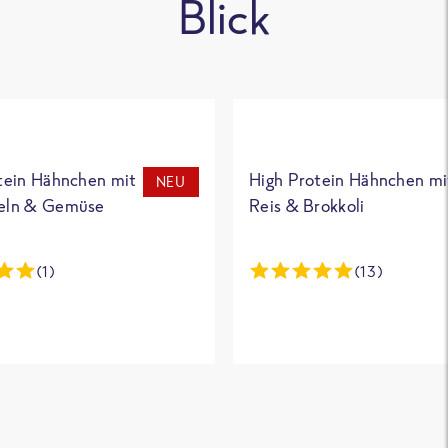
Blick
tein Hähnchen mit
High Protein Hähnchen mi
NEU
eln & Gemüse
Reis & Brokkoli
(1)
(13)