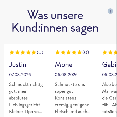
Was unsere
i
Kund:innen sagen
(0)
(0)
Justin
Mone
Gabi
07.08.2026
06.08.2026
06.08.
Schmeckt richtig
Schmeckte uns
Also be
gut, mein
super gut.
Mal wa
absolutes
Konsistenz
die Gar
Lieblingsgericht.
cremig, genügend
zäh.. A
Kleiner Tipp von
Fleisch und auch
tatsäch