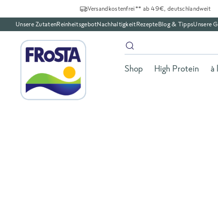
Versandkostenfrei** ab 49€, deutschlandweit
Unsere Zutaten
Reinheitsgebot
Nachhaltigkeit
Rezepte
Blog & Tipps
Unsere G
Shop
High Protein
à 