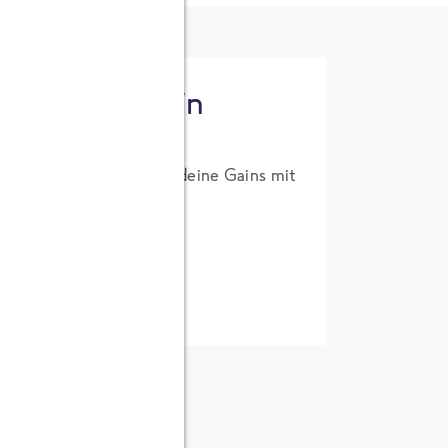
tzt High Protein
um Probierpreis. Hol dir deine Gains mit