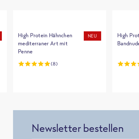
High Protein Hähnchen
High Pro
NEU
mediterraner Art mit
Bandnud
Penne
(8)
Newsletter bestellen