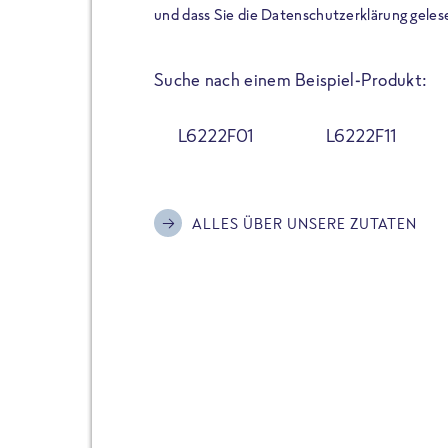
der Extraportion Eiweiß: Bis
und dass Sie die Datenschutzerklärung geles
Zubereitung. Hochwertige Zu
Gerichte schmeckt, ohne P
Suche nach einem Beispiel-Produkt:
Reinheitsgebot. Perfekt für 
und trotzdem nicht auf Genu
L6222F01
L6222F11
Alle Sorten hier im Online 
zu finden.
ALLES ÜBER UNSERE ZUTATEN
JETZT BESTELLEN