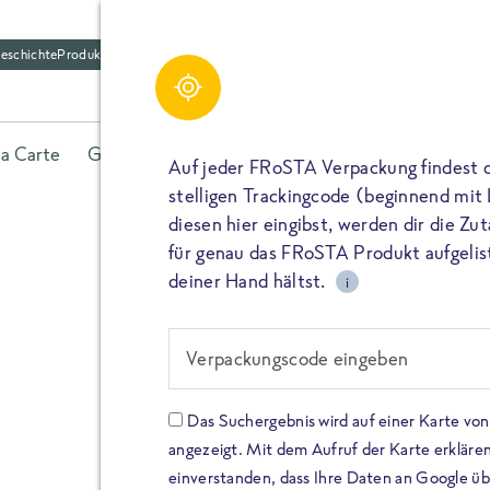
eschichte
Produktfriedhof
la Carte
Gerichte
Fisch
Gemüse
Kräuter
Belieb
Auf jeder FRoSTA Verpackung findest 
stelligen Trackingcode (beginnend mit
diesen hier eingibst, werden dir die Z
für genau das FRoSTA Produkt aufgelist
deiner Hand hältst.
i
FROSTA HIGH PROTEIN
Viel Protei
Verpackungscode eingeben
Keine Zusä
Das Suchergebnis wird auf einer Karte v
angezeigt. Mit dem Aufruf der Karte erklären
Entdecke unsere neuen FRoS
einverstanden, dass Ihre Daten an Google ü