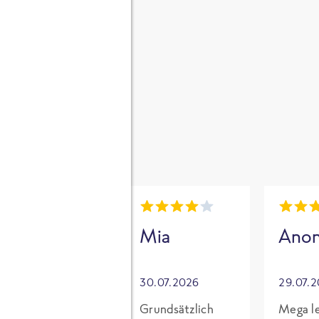
gen
i
Mia
Mia
Ano
30.07.2026
30.07.2026
29.07.
Für mich mit
Grundsätzlich
Mega le