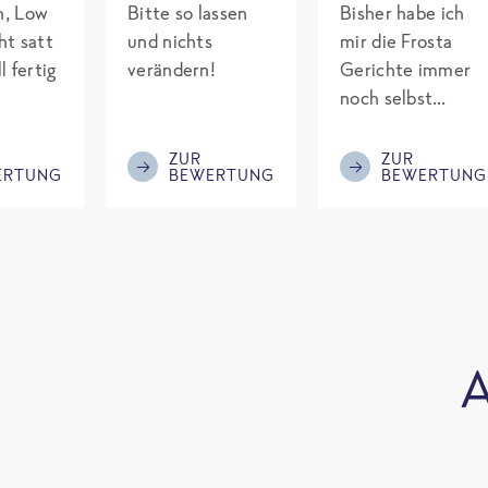
ch, Low
Bitte so lassen
Bisher habe ich
ht satt
und nichts
mir die Frosta
l fertig
verändern!
Gerichte immer
noch selbst
gepimpt mit
Eiweiß. Endlich
ZUR
ZUR
ERTUNG
BEWERTUNG
BEWERTUNG
was fertiges und
nicht so brutal
teuer wie die
Mitbewerber!
Bitte behalten!
A