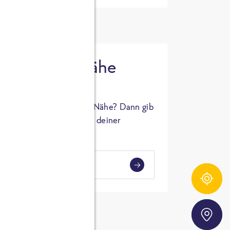
 in deiner Nähe
oSTA Produkt in deiner Nähe? Dann gib
hl ein und Supermärkte in deiner
gezeigt.
i
en
Zutatentracker
Storefinder