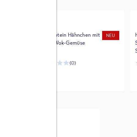
t
High Protein Hähnchen mit
NEU
NEU
Reis & Wok-Gemüse
(0)
ntracker