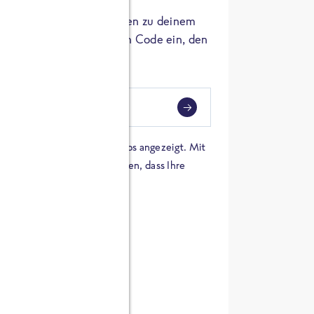
er die Herkunft der Zutaten zu deinem
 einfach den 8-stelligen Code ein, den
ndest.
i
eben
 einer Karte von Google Maps angezeigt. Mit
n Sie sich damit einverstanden, dass Ihre
 werden und dass Sie die
en haben.
E ZUTATEN