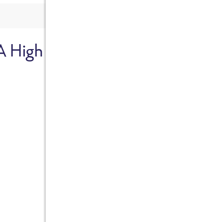
A High
Sicher dir je
Ab sofort gibts die Box z
10%.
Jetzt bestellen