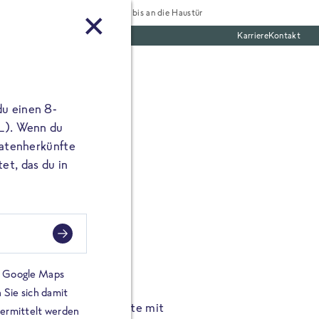
Tiefgekühlt bis an die Haustür
Karriere
Kontakt
te Boxen
du einen 8-
 L). Wenn du
utatenherkünfte
et, das du in
FROSTA À LA CARTE
n.
Hochgenus
tze.
Hause.
on Google Maps
 Sie sich damit
TA High Protein Gerichte mit
Unsere neuen FRoSTA à la
bermittelt werden