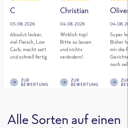
C
Christian
Olive
05.08.2026
04.08.2026
04.08.2
Absolut lecker,
Wirklich top!
Super le
viel Fleisch, Low
Bitte so lassen
Bisher h
Carb, macht satt
und nichts
mir die 
und schnell fertig
verändern!
Gericht
noch sel
gepimpt
Eiweiß. 
ZUR
ZUR
ZU
BEWERTUNG
BEWERTUNG
BE
was fert
nicht so
teuer wi
Mitbewe
Alle Sorten auf einen
Bitte be