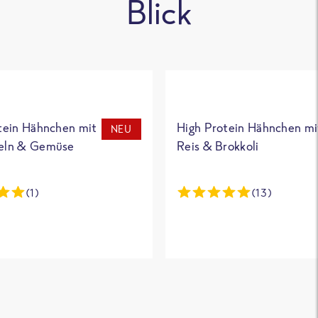
Blick
tein Hähnchen mit
High Protein Hähnchen mi
NEU
eln & Gemüse
Reis & Brokkoli
(1)
(13)