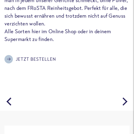
man in jedem unserer Gerichte schmeckt, ohne Pulver,
u
nach dem FRoSTA Reinheitsgebot. Perfekt für alle, die
F
sich bewusst ernähren und trotzdem nicht auf Genuss
a
verzichten wollen.
D
Alle Sorten hier im Online Shop oder in deinem
T
Supermarkt zu finden.
o
G
m
JETZT BESTELLEN
A