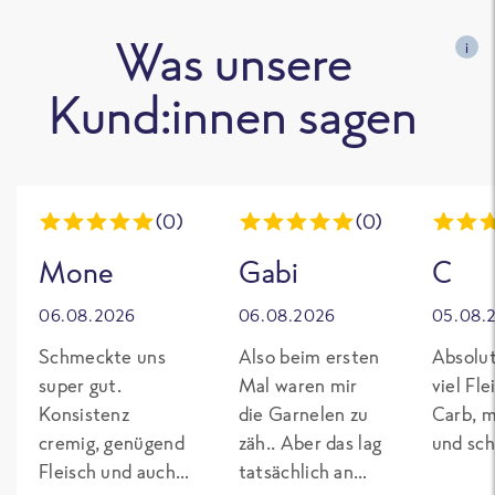
Was unsere
i
Kund:innen sagen
(0)
(0)
Mone
Gabi
C
06.08.2026
06.08.2026
05.08.
Schmeckte uns
Also beim ersten
Absolut
super gut.
Mal waren mir
viel Fl
Konsistenz
die Garnelen zu
Carb, m
cremig, genügend
zäh.. Aber das lag
und sch
Fleisch und auch
tatsächlich an