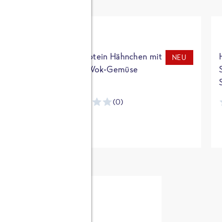
t
High Protein Hähnchen mit
NEU
NEU
Reis & Wok-Gemüse
(0)
ntracker