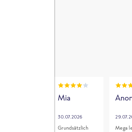
gen
i
Mia
Mia
Ano
30.07.2026
30.07.2026
29.07.
Für mich mit
Grundsätzlich
Mega le