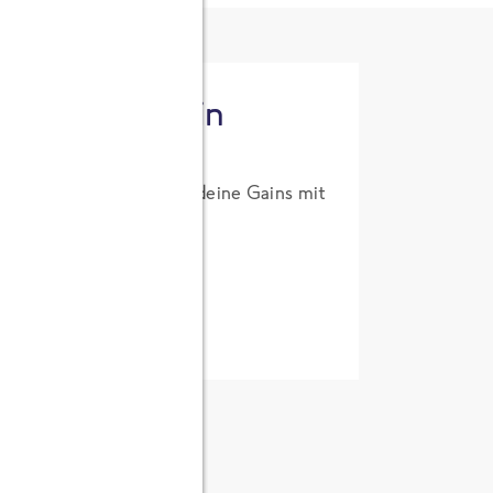
tzt High Protein
um Probierpreis. Hol dir deine Gains mit