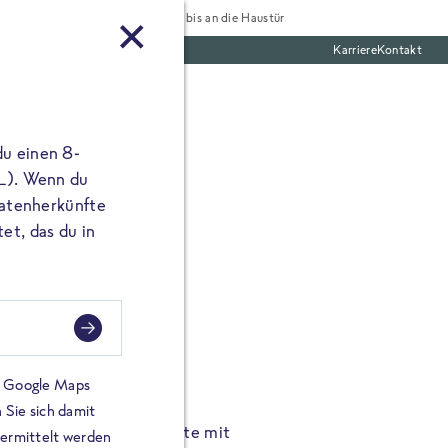
Tiefgekühlt bis an die Haustür
Karriere
Kontakt
te Boxen
du einen 8-
 L). Wenn du
utatenherkünfte
et, das du in
FROSTA À LA CARTE
n.
Hochgenus
tze.
Hause.
on Google Maps
 Sie sich damit
TA High Protein Gerichte mit
Unsere neuen FRoSTA à la
bermittelt werden