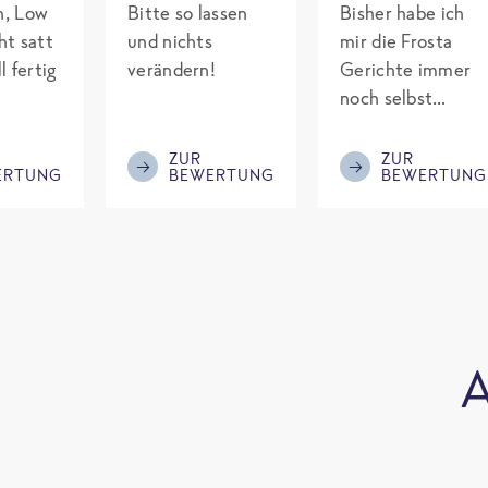
ch, Low
Bitte so lassen
Bisher habe ich
ht satt
und nichts
mir die Frosta
l fertig
verändern!
Gerichte immer
noch selbst
gepimpt mit
Eiweiß. Endlich
ZUR
ZUR
ERTUNG
BEWERTUNG
BEWERTUNG
was fertiges und
nicht so brutal
teuer wie die
Mitbewerber!
Bitte behalten!
A