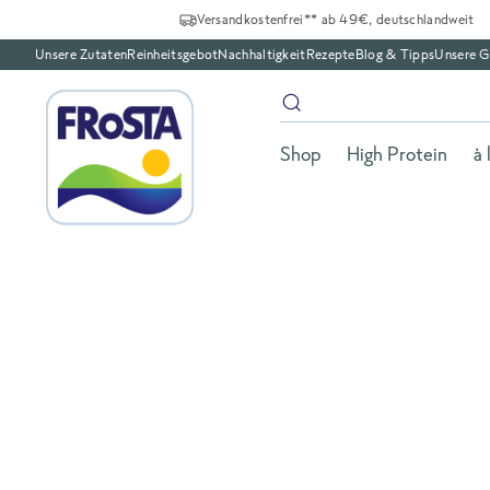
Versandkostenfrei** ab 49€, deutschlandweit
Unsere Zutaten
Reinheitsgebot
Nachhaltigkeit
Rezepte
Blog & Tipps
Unsere G
Shop
High Protein
à 