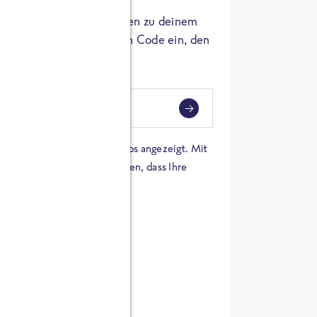
er die Herkunft der Zutaten zu deinem
 einfach den 8-stelligen Code ein, den
ndest.
i
eben
 einer Karte von Google Maps angezeigt. Mit
n Sie sich damit einverstanden, dass Ihre
 werden und dass Sie die
en haben.
E ZUTATEN