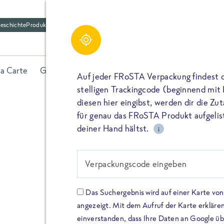
eschichte
Produktfriedhof
la Carte
Gerichte
Fisch
Gemüse
Kräuter
Belieb
Auf jeder FRoSTA Verpackung findest 
stelligen Trackingcode (beginnend mit
diesen hier eingibst, werden dir die Z
für genau das FRoSTA Produkt aufgelist
deiner Hand hältst.
i
FROSTA HIGH PROTEIN
Viel Protei
Verpackungscode eingeben
Keine Zusä
Das Suchergebnis wird auf einer Karte v
angezeigt. Mit dem Aufruf der Karte erklären
Entdecke unsere neuen FRoS
einverstanden, dass Ihre Daten an Google ü