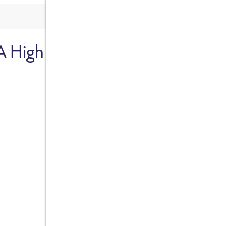
A High
Sicher dir je
Ab sofort gibts die Box z
10%.
Jetzt bestellen