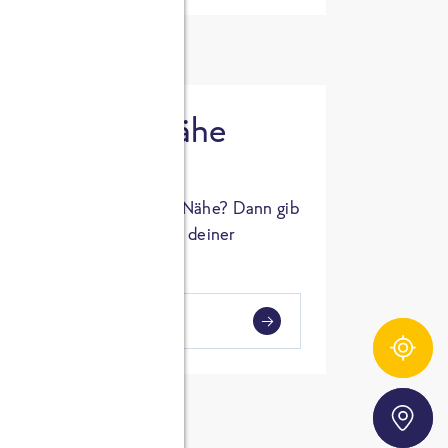
 in deiner Nähe
oSTA Produkt in deiner Nähe? Dann gib
hl ein und Supermärkte in deiner
gezeigt.
i
en
Zutatentracker
Storefinder