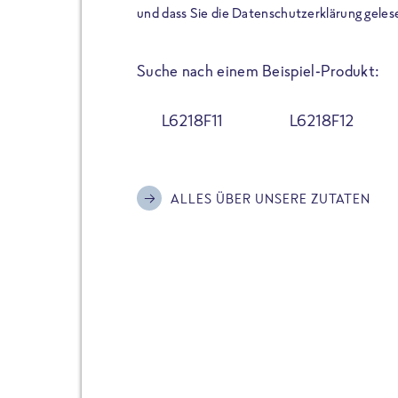
der Extraportion Eiweiß: Bis
und dass Sie die Datenschutzerklärung geles
Zubereitung. Hochwertige Zu
Gerichte schmeckt, ohne P
Suche nach einem Beispiel-Produkt:
Reinheitsgebot. Perfekt für 
und trotzdem nicht auf Genu
L6218F11
L6218F12
Alle Sorten hier im Online 
zu finden.
ALLES ÜBER UNSERE ZUTATEN
JETZT BESTELLEN