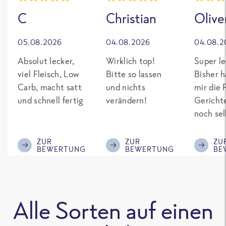
C
Christian
Olive
05.08.2026
04.08.2026
04.08.2
Absolut lecker,
Wirklich top!
Super le
viel Fleisch, Low
Bitte so lassen
Bisher h
Carb, macht satt
und nichts
mir die 
und schnell fertig
verändern!
Gericht
noch sel
gepimpt
Eiweiß. 
ZUR
ZUR
ZU
BEWERTUNG
BEWERTUNG
BE
was fert
nicht so
teuer wi
Mitbewe
Alle Sorten auf einen
Bitte be