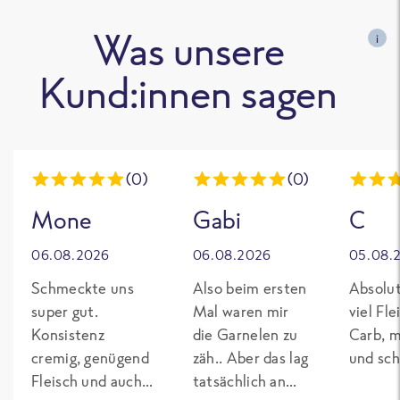
Was unsere
i
Kund:innen sagen
(0)
(0)
Mone
Gabi
C
06.08.2026
06.08.2026
05.08.
Schmeckte uns
Also beim ersten
Absolut
super gut.
Mal waren mir
viel Fl
Konsistenz
die Garnelen zu
Carb, m
cremig, genügend
zäh.. Aber das lag
und sch
Fleisch und auch
tatsächlich an