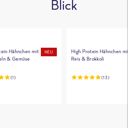
Blick
tein Hähnchen mit
High Protein Hähnchen mi
NEU
eln & Gemüse
Reis & Brokkoli
(1)
(13)