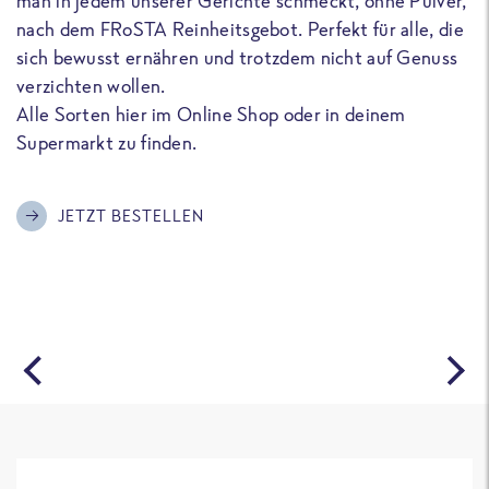
man in jedem unserer Gerichte schmeckt, ohne Pulver,
u
nach dem FRoSTA Reinheitsgebot. Perfekt für alle, die
F
sich bewusst ernähren und trotzdem nicht auf Genuss
a
verzichten wollen.
D
Alle Sorten hier im Online Shop oder in deinem
T
Supermarkt zu finden.
o
G
m
JETZT BESTELLEN
A