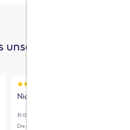
 unsere Kund:innen sa
Nick
Mia
31.07.2026
30.07.2026
Die neue High
Für mich mit