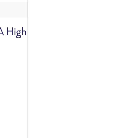
A High
Sicher dir je
Ab sofort gibts die Box z
10%.
Jetzt bestellen