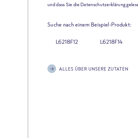
der Extraportion Eiweiß: Bis
und dass Sie die Datenschutzerklärung geles
Zubereitung. Hochwertige Zu
Gerichte schmeckt, ohne P
Suche nach einem Beispiel-Produkt:
Reinheitsgebot. Perfekt für 
und trotzdem nicht auf Genu
L6218F12
L6218F14
Alle Sorten hier im Online 
zu finden.
ALLES ÜBER UNSERE ZUTATEN
JETZT BESTELLEN