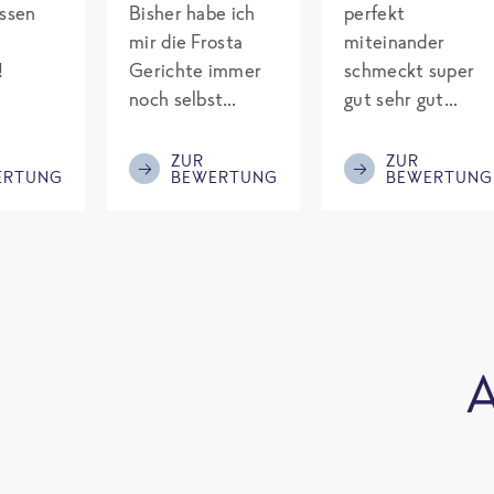
assen
Bisher habe ich
perfekt
mir die Frosta
miteinander
!
Gerichte immer
schmeckt super
noch selbst
gut sehr gut
gepimpt mit
gewürzt es passt
Eiweiß. Endlich
alles wird
ZUR
ZUR
ERTUNG
BEWERTUNG
BEWERTUNG
was fertiges und
aufjedenfall
nicht so brutal
nochmal bestellt
teuer wie die
Mitbewerber!
Bitte behalten!
A