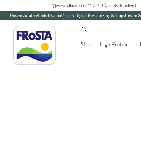
Versandkostenfrei** ab 49€, deutschlandweit
Unsere Zutaten
Reinheitsgebot
Nachhaltigkeit
Rezepte
Blog & Tipps
Unsere G
Shop
High Protein
à 