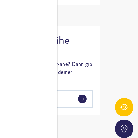
 in deiner Nähe
oSTA Produkt in deiner Nähe? Dann gib
hl ein und Supermärkte in deiner
gezeigt.
i
en
Zutatentracker
Storefinder