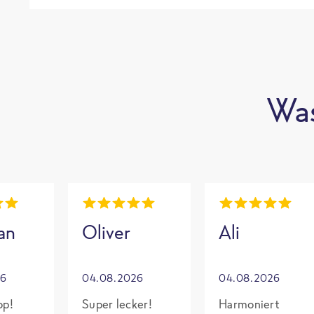
Was
an
Oliver
Ali
26
04.08.2026
04.08.2026
op!
Super lecker!
Harmoniert