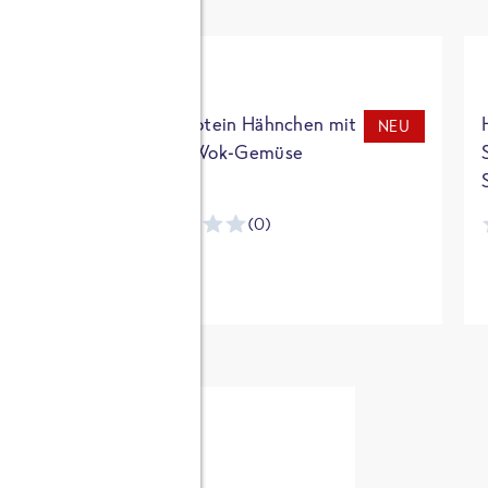
t
High Protein Hähnchen mit
NEU
NEU
Reis & Wok-Gemüse
(0)
ntracker