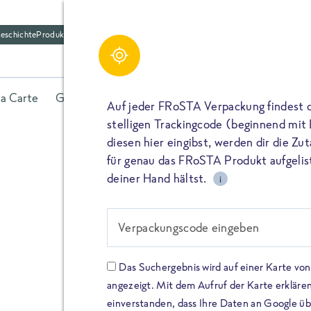
eschichte
Produktfriedhof
la Carte
Gerichte
Fisch
Gemüse
Kräuter
Belieb
Auf jeder FRoSTA Verpackung findest 
stelligen Trackingcode (beginnend mit
diesen hier eingibst, werden dir die Z
für genau das FRoSTA Produkt aufgelist
deiner Hand hältst.
i
FROSTA HIGH PROTEIN
Viel Protei
Verpackungscode eingeben
Keine Zusä
Das Suchergebnis wird auf einer Karte v
angezeigt. Mit dem Aufruf der Karte erklären
Entdecke unsere neuen FRoS
einverstanden, dass Ihre Daten an Google ü