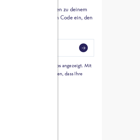
er die Herkunft der Zutaten zu deinem
 einfach den 8-stelligen Code ein, den
ndest.
i
eben
 einer Karte von Google Maps angezeigt. Mit
n Sie sich damit einverstanden, dass Ihre
 werden und dass Sie die
en haben.
E ZUTATEN