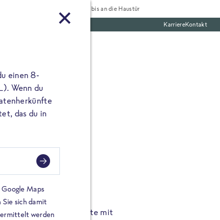
Tiefgekühlt bis an die Haustür
Karriere
Kontakt
te Boxen
du einen 8-
 L). Wenn du
utatenherkünfte
et, das du in
FROSTA À LA CARTE
n.
Hochgenus
tze.
Hause.
on Google Maps
 Sie sich damit
TA High Protein Gerichte mit
Unsere neuen FRoSTA à la
bermittelt werden