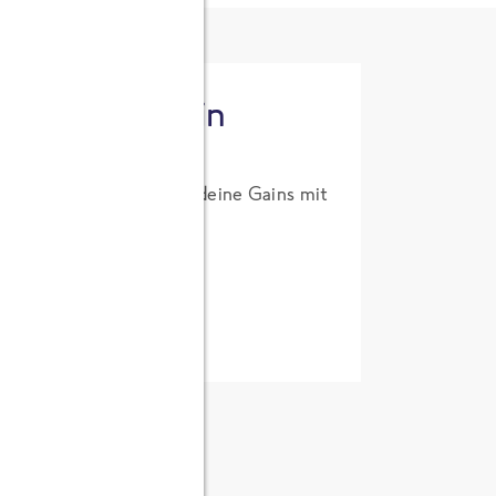
tzt High Protein
um Probierpreis. Hol dir deine Gains mit