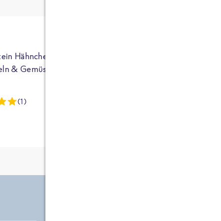
ja auf Sportler
ausgerichtet - die
brauchen etwas
mehr. Bei
normalem
tein Hähnchen mit
High Protein Hähnchen mi
NEU
Frühstück und
eln & Gemüse
Reis & Brokkoli
zwei Tüten aus
dieser Reihe
(1)
(13)
kommt man auf
circa 1700
Kalorien, das ist
etwas wenig.
Zutate