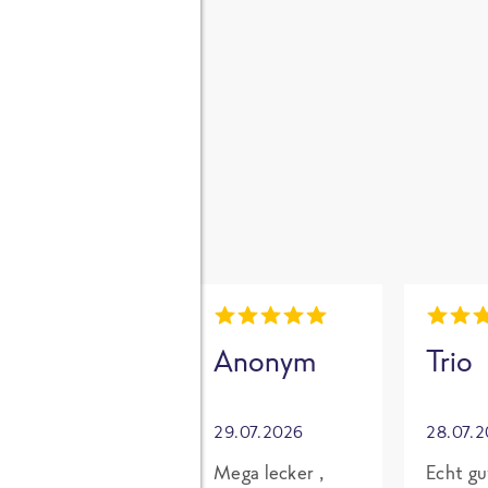
gen
i
Mia
Anonym
Trio
30.07.2026
29.07.2026
28.07.
Grundsätzlich
Mega lecker ,
Echt gu